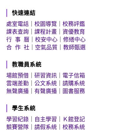
快速連結
處室電話
｜
校園導覽
｜
校務評鑑
課表查詢
｜
課程計畫
｜
資優教育
行 事 曆
｜
校安中心
｜
修繕中心
合 作 社
｜
空氣品質
｜
教師甄選
教職員系統
場館預借
｜
研習資訊
｜
電子信箱
雲端差勤
｜
公文系統
｜
請購系統
無聲廣播
｜
有聲廣播
｜
圖書服務
學生系統
學習紀錄
｜
自主學習
｜
Ｋ館登記
競賽營隊
｜
請假系統
｜
校務系統