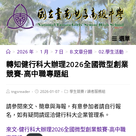
跳
轉
至
主
要
選單
內
>
2026 年
>
1 月
>
7 日
>
B.文章分類
>
02.學生活動
>
學
容
轉知健行科大辦理2026全國微型創業
競賽-高中職專題組
Post
Post
Post
tngsreader
2026-01-07
學生競賽
/
讀者服務組
author:
published:
category:
請參閱來文、簡章與海報，有意參加者請自行報
名，如有疑問請逕洽健行科大企業管理系。
來文-健行科大辦理2026全國微型創業競賽-高中職