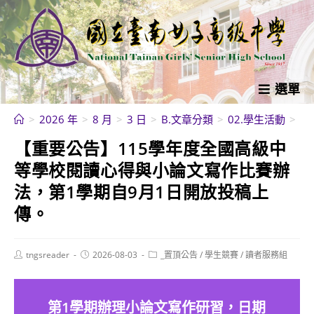
跳
轉
至
主
要
選單
內
>
2026 年
>
8 月
>
3 日
>
B.文章分類
>
02.學生活動
>
學
容
【重要公告】115學年度全國高級中
等學校閱讀心得與小論文寫作比賽辦
法，第1學期自9月1日開放投稿上
傳。
Post
Post
Post
tngsreader
2026-08-03
_置頂公告
/
學生競賽
/
讀者服務組
author:
published:
category:
第1學期辦理小論文寫作研習，日期