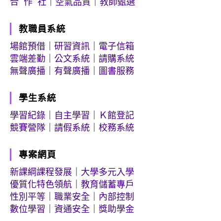
合 作 社
｜
空氣品質
｜
教師甄選
教職員系統
場館預借
｜
研習資訊
｜
電子信箱
雲端差勤
｜
公文系統
｜
請購系統
無聲廣播
｜
有聲廣播
｜
圖書服務
學生系統
學習紀錄
｜
自主學習
｜
Ｋ館登記
競賽營隊
｜
請假系統
｜
校務系統
專案網頁
新課綱課程發展
｜
大學多元入學
優質化特色領航
｜
教育儲蓄專戶
性別平等
｜
職業安全
｜
內部控制
數位學習
｜
資通安全
｜
獎助學金