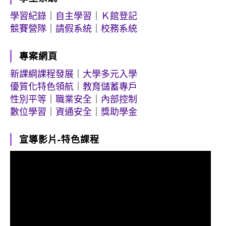
學習紀錄
｜
自主學習
｜
Ｋ館登記
競賽營隊
｜
請假系統
｜
校務系統
專案網頁
新課綱課程發展
｜
大學多元入學
優質化特色領航
｜
教育儲蓄專戶
性別平等
｜
職業安全
｜
內部控制
數位學習
｜
資通安全
｜
獎助學金
宣導影片-特色課程