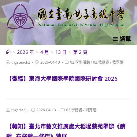
跳
轉
至
主
要
選單
內
>
2026 年
>
4 月
>
13 日
>
第 2 頁
容
Post
Post
Post
tngsteach2
2026-04-13
02.學生活動
/
02.教務處
/
教學組
author:
published:
category:
【徵稿】東海大學國際學院國際研討會 2026
Post
Post
Post
tngsdisci
2026-04-13
03.學務處
/
訓育組
author:
published:
category:
【轉知】臺北市藝文推廣處大稻埕戲苑舉辦《請
戲─布袋戲一條街》特展