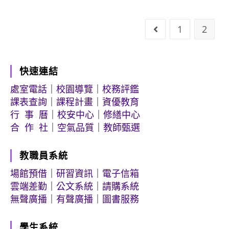
1
2
Go to the previo
快速連結
處室電話
｜
校園導覽
｜
校務評鑑
課表查詢
｜
課程計畫
｜
資優教育
行 事 曆
｜
校安中心
｜
修繕中心
合 作 社
｜
空氣品質
｜
教師甄選
教職員系統
場館預借
｜
研習資訊
｜
電子信箱
雲端差勤
｜
公文系統
｜
請購系統
無聲廣播
｜
有聲廣播
｜
圖書服務
學生系統