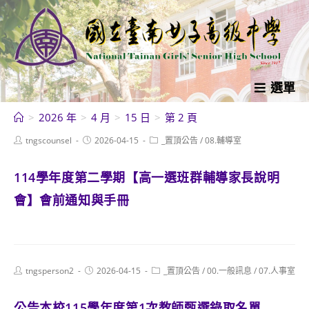
跳
轉
至
主
要
選單
內
>
2026 年
>
4 月
>
15 日
>
第 2 頁
容
Post
Post
Post
tngscounsel
2026-04-15
_置頂公告
/
08.輔導室
author:
published:
category:
114學年度第二學期【高一選班群輔導家長說明
會】會前通知與手冊
Post
Post
Post
tngsperson2
2026-04-15
_置頂公告
/
00.一般訊息
/
07.人事室
author:
published:
category:
公告本校115學年度第1次教師甄選錄取名單