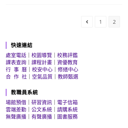
1
2
Go to the previo
快速連結
處室電話
｜
校園導覽
｜
校務評鑑
課表查詢
｜
課程計畫
｜
資優教育
行 事 曆
｜
校安中心
｜
修繕中心
合 作 社
｜
空氣品質
｜
教師甄選
教職員系統
場館預借
｜
研習資訊
｜
電子信箱
雲端差勤
｜
公文系統
｜
請購系統
無聲廣播
｜
有聲廣播
｜
圖書服務