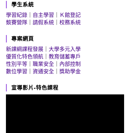
學生系統
學習紀錄
｜
自主學習
｜
Ｋ館登記
競賽營隊
｜
請假系統
｜
校務系統
專案網頁
新課綱課程發展
｜
大學多元入學
優質化特色領航
｜
教育儲蓄專戶
性別平等
｜
職業安全
｜
內部控制
數位學習
｜
資通安全
｜
獎助學金
宣導影片-特色課程