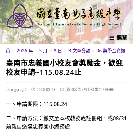
跳
轉
至
主
要
選單
內
>
2026 年
>
5 月
>
8 日
>
B.文章分類
>
06.獎學金資訊
>
容
臺南市忠義國小校友會獎勵金，歡迎
校友申請~115.08.24止
Post
Post
Post
tngsregi5
2026-05-08
_置頂公告
/
校外獎學金
/
註冊組
author:
published:
category:
一、申請期限：115.08.24
二、申請方法：繳交至本校教務處註冊組，或08/31
前親自送達忠義國小總務處