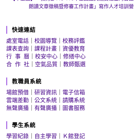
朗讀文章徵稿暨修審工作計畫」寫作人才培訓營
快速連結
處室電話
｜
校園導覽
｜
校務評鑑
課表查詢
｜
課程計畫
｜
資優教育
行 事 曆
｜
校安中心
｜
修繕中心
合 作 社
｜
空氣品質
｜
教師甄選
教職員系統
場館預借
｜
研習資訊
｜
電子信箱
雲端差勤
｜
公文系統
｜
請購系統
無聲廣播
｜
有聲廣播
｜
圖書服務
學生系統
學習紀錄
｜
自主學習
｜
Ｋ館登記