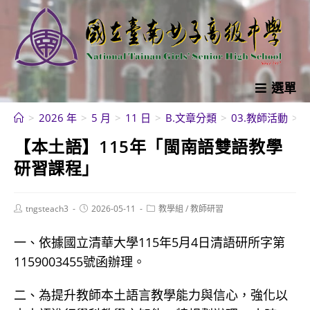
跳
轉
至
主
要
選單
內
>
2026 年
>
5 月
>
11 日
>
B.文章分類
>
03.教師活動
>
容
【本土語】115年「閩南語雙語教學
研習課程」
Post
Post
Post
tngsteach3
2026-05-11
教學組
/
教師研習
author:
published:
category:
一、依據國立清華大學115年5月4日清語研所字第
1159003455號函辦理。
二、為提升教師本土語言教學能力與信心，強化以