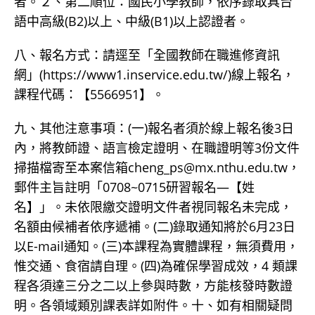
者。２、第二順位：國民小學教師，依序錄取具台
語中高級(B2)以上、中級(B1)以上認證者。
八、報名方式：請逕至「全國教師在職進修資訊
網」(https://www1.inservice.edu.tw/)線上報名，
課程代碼：【5566951】。
九、其他注意事項：(一)報名者須於線上報名後3日
內，將教師證、語言檢定證明、在職證明等3份文件
掃描檔寄至本案信箱cheng_ps@mx.nthu.edu.tw，
郵件主旨註明「0708~0715研習報名—【姓
名】」。未依限繳交證明文件者視同報名未完成，
名額由候補者依序遞補。(二)錄取通知將於6月23日
以E-mail通知。(三)本課程為實體課程，無須費用，
惟交通、食宿請自理。(四)為確保學習成效，4 類課
程各須達三分之二以上參與時數，方能核發時數證
明。各領域類別課表詳如附件。十、如有相關疑問