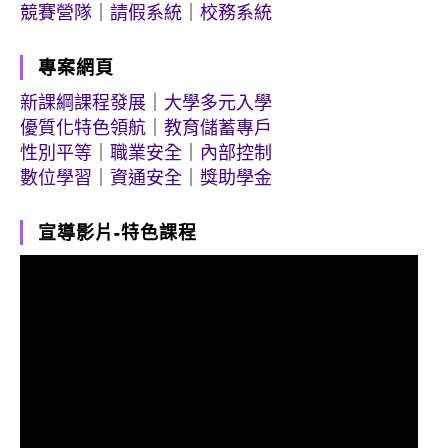
競賽營隊
｜
請假系統
｜
校務系統
專案網頁
新課綱課程發展
｜
大學多元入學
優質化特色領航
｜
教育儲蓄專戶
性別平等
｜
職業安全
｜
內部控制
數位學習
｜
資通安全
｜
獎助學金
宣導影片-特色課程