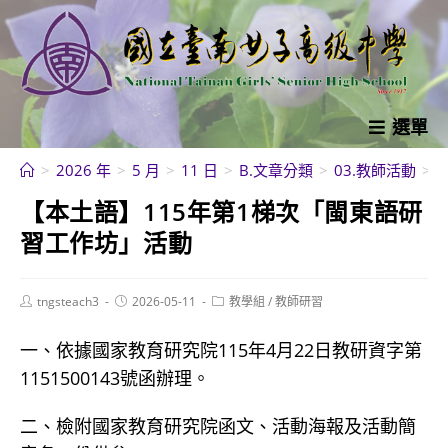
跳
轉
至
主
要
選單
內
>
2026 年
>
5 月
>
11 日
>
B.文章分類
>
03.教師活動
>
容
【本土語】115年第1梯次「閩東語研
習工作坊」活動
Post
Post
Post
tngsteach3
2026-05-11
教學組
/
教師研習
author:
published:
category:
一、依據國家教育研究院115年4月22日教研資字第
1151500143號函辦理。
二、檢附國家教育研究院函文、活動海報及活動簡