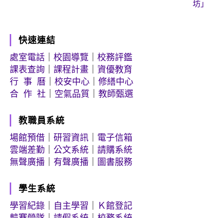
坊」
快速連結
處室電話
｜
校園導覽
｜
校務評鑑
課表查詢
｜
課程計畫
｜
資優教育
行 事 曆
｜
校安中心
｜
修繕中心
合 作 社
｜
空氣品質
｜
教師甄選
教職員系統
場館預借
｜
研習資訊
｜
電子信箱
雲端差勤
｜
公文系統
｜
請購系統
無聲廣播
｜
有聲廣播
｜
圖書服務
學生系統
學習紀錄
｜
自主學習
｜
Ｋ館登記
競賽營隊
｜
請假系統
｜
校務系統