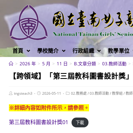
跳
轉
至
主
要
內
首頁
學校簡介
行政組織
教學單位
容
>
2026 年
>
5 月
>
11 日
>
B.文章分類
>
03.教師活動
>
【跨領域】「第三屆教科圖書設計獎
Post
Post
Post
tngsteach3
2026-05-11
02.教務處
/
03.教師活動
/
教學組
/
教師
author:
published:
category:
※詳細內容如附件所示，請參照。
第三屆教科圖書設計獎01
下載