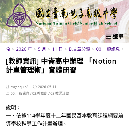
跳
轉
至
主
要
選單
內
>
2026 年
>
5 月
>
11 日
>
B.文章分類
>
00.一般訊息
>
容
[教師資訊] 中崙高中辦理 「Notion
計畫管理術」實體研習
Post
Post
tngsequip3
2026-05-11
author:
published:
Post
00.一般訊息
/
02.教務處
/
03.教師活動
category:
說明：
一、依據114學年度十二年國民基本教育課程綱要前
導學校輔導工作計畫辦理。