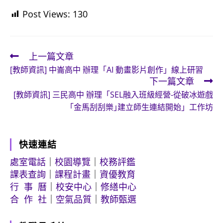
Post Views:
130
上一篇文章
Read
[教師資訊] 中崙高中 辦理「AI 動畫影片創作」線上研習
more
下一篇文章
articles
[教師資訊] 三民高中 辦理「SEL融入班級經營-從破冰遊戲
｢金馬刮刮樂｣建立師生連結開始」工作坊
快速連結
處室電話
｜
校園導覽
｜
校務評鑑
課表查詢
｜
課程計畫
｜
資優教育
行 事 曆
｜
校安中心
｜
修繕中心
合 作 社
｜
空氣品質
｜
教師甄選