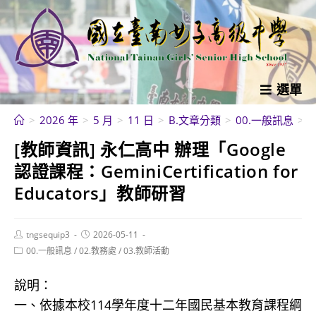
跳
轉
至
主
要
選單
內
>
2026 年
>
5 月
>
11 日
>
B.文章分類
>
00.一般訊息
>
[
容
[教師資訊] 永仁高中 辦理「Google
認證課程：GeminiCertification for
Educators」教師研習
Post
Post
tngsequip3
2026-05-11
author:
published:
Post
00.一般訊息
/
02.教務處
/
03.教師活動
category:
說明：
一、依據本校114學年度十二年國民基本教育課程綱