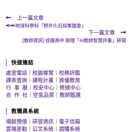
上一篇文章
Read
📢📢地球科學科「野外化石採集踏查」
more
下一篇文章
articles
[教師資訊] 徐匯高中 辦理「AI教師智慧評量」研習
快速連結
處室電話
｜
校園導覽
｜
校務評鑑
課表查詢
｜
課程計畫
｜
資優教育
行 事 曆
｜
校安中心
｜
修繕中心
合 作 社
｜
空氣品質
｜
教師甄選
教職員系統
場館預借
｜
研習資訊
｜
電子信箱
雲端差勤
｜
公文系統
｜
請購系統