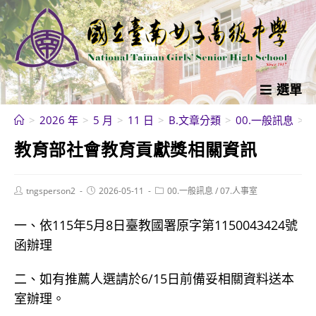
跳
轉
至
主
要
選單
內
>
2026 年
>
5 月
>
11 日
>
B.文章分類
>
00.一般訊息
>
容
教育部社會教育貢獻獎相關資訊
Post
Post
Post
tngsperson2
2026-05-11
00.一般訊息
/
07.人事室
author:
published:
category:
一、依115年5月8日臺教國署原字第1150043424號
函辦理
二、如有推薦人選請於6/15日前備妥相關資料送本
室辦理。