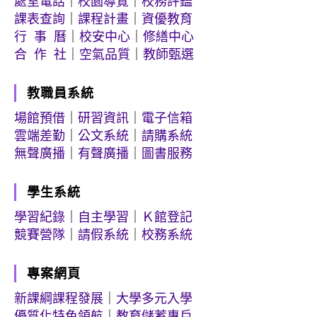
處室電話
｜
校園導覽
｜
校務評鑑
課表查詢
｜
課程計畫
｜
資優教育
行 事 曆
｜
校安中心
｜
修繕中心
合 作 社
｜
空氣品質
｜
教師甄選
教職員系統
場館預借
｜
研習資訊
｜
電子信箱
雲端差勤
｜
公文系統
｜
請購系統
無聲廣播
｜
有聲廣播
｜
圖書服務
學生系統
學習紀錄
｜
自主學習
｜
Ｋ館登記
競賽營隊
｜
請假系統
｜
校務系統
專案網頁
新課綱課程發展
｜
大學多元入學
優質化特色領航
｜
教育儲蓄專戶