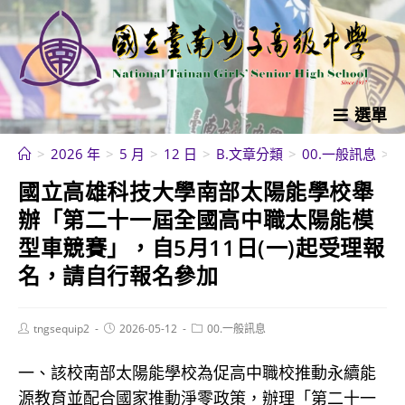
跳
轉
至
主
要
選單
內
>
2026 年
>
5 月
>
12 日
>
B.文章分類
>
00.一般訊息
>
容
國立高雄科技大學南部太陽能學校舉
辦「第二十一屆全國高中職太陽能模
型車競賽」，自5月11日(一)起受理報
名，請自行報名參加
Post
Post
Post
tngsequip2
2026-05-12
00.一般訊息
author:
published:
category:
一、該校南部太陽能學校為促高中職校推動永續能
源教育並配合國家推動淨零政策，辦理「第二十一