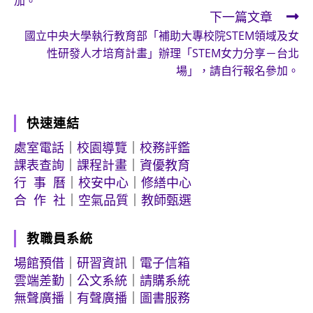
加。
下一篇文章
國立中央大學執行教育部「補助大專校院STEM領域及女
性研發人才培育計畫」辦理「STEM女力分享－台北
場」，請自行報名參加。
快速連結
處室電話
｜
校園導覽
｜
校務評鑑
課表查詢
｜
課程計畫
｜
資優教育
行 事 曆
｜
校安中心
｜
修繕中心
合 作 社
｜
空氣品質
｜
教師甄選
教職員系統
場館預借
｜
研習資訊
｜
電子信箱
雲端差勤
｜
公文系統
｜
請購系統
無聲廣播
｜
有聲廣播
｜
圖書服務