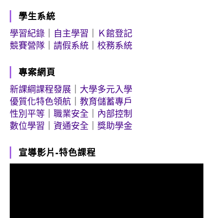
學生系統
學習紀錄
｜
自主學習
｜
Ｋ館登記
競賽營隊
｜
請假系統
｜
校務系統
專案網頁
新課綱課程發展
｜
大學多元入學
優質化特色領航
｜
教育儲蓄專戶
性別平等
｜
職業安全
｜
內部控制
數位學習
｜
資通安全
｜
獎助學金
宣導影片-特色課程