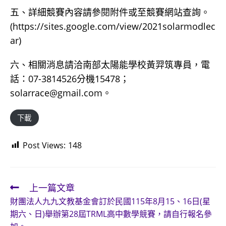
五、詳細競賽內容請參閱附件或至競賽網站查詢。
(https://sites.google.com/view/2021solarmodlec
ar)
六、相關消息請洽南部太陽能學校黃羿筑專員，電
話：07-3814526分機15478；
solarrace@gmail.com。
下載
Post Views:
148
上一篇文章
Read
財團法人九九文教基金會訂於民國115年8月15、16日(星
more
期六、日)舉辦第28屆TRML高中數學競賽，請自行報名參
articles