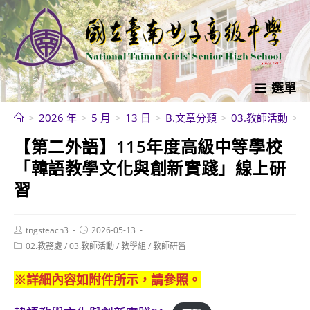
跳
轉
至
主
要
選單
內
>
2026 年
>
5 月
>
13 日
>
B.文章分類
>
03.教師活動
>
容
【第二外語】115年度高級中等學校
「韓語教學文化與創新實踐」線上研
習
Post
Post
tngsteach3
2026-05-13
author:
published:
Post
02.教務處
/
03.教師活動
/
教學組
/
教師研習
category:
※詳細內容如附件所示，請參照。