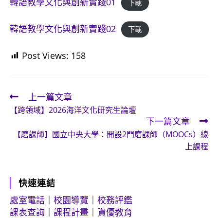
韓語教學文化與創新實踐01
下載
韓語教學文化與創新實踐02
下載
Post Views:
158
上一篇文章
Read
【跨領域】2026海洋文化研究生論壇
more
下一篇文章
articles
【磨課師】國立中央大學：開設2門磨課師（MOOCs）線
上課程
快速連結
處室電話
｜
校園導覽
｜
校務評鑑
課表查詢
｜
課程計畫
｜
資優教育