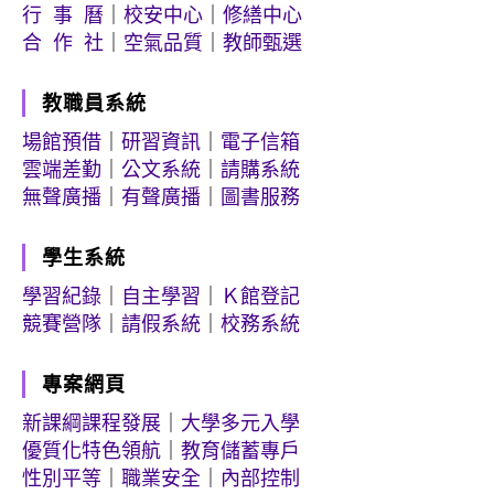
行 事 曆
｜
校安中心
｜
修繕中心
合 作 社
｜
空氣品質
｜
教師甄選
教職員系統
場館預借
｜
研習資訊
｜
電子信箱
雲端差勤
｜
公文系統
｜
請購系統
無聲廣播
｜
有聲廣播
｜
圖書服務
學生系統
學習紀錄
｜
自主學習
｜
Ｋ館登記
競賽營隊
｜
請假系統
｜
校務系統
專案網頁
新課綱課程發展
｜
大學多元入學
優質化特色領航
｜
教育儲蓄專戶
性別平等
｜
職業安全
｜
內部控制