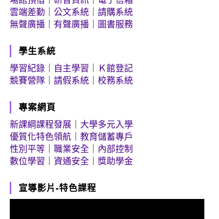
雲端差勤
｜
公文系統
｜
請購系統
無聲廣播
｜
有聲廣播
｜
圖書服務
學生系統
學習紀錄
｜
自主學習
｜
Ｋ館登記
競賽營隊
｜
請假系統
｜
校務系統
專案網頁
新課綱課程發展
｜
大學多元入學
優質化特色領航
｜
教育儲蓄專戶
性別平等
｜
職業安全
｜
內部控制
數位學習
｜
資通安全
｜
獎助學金
宣導影片-特色課程