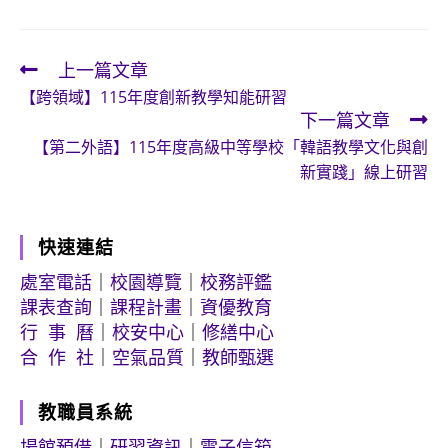
上一篇文章
Read
【跨領域】115年度創新教學知能研習
more
下一篇文章
articles
【第二外語】115年度高級中等學校「韓語教學文化與創
新實踐」線上研習
快速連結
處室電話
｜
校園導覽
｜
校務評鑑
課表查詢
｜
課程計畫
｜
資優教育
行 事 曆
｜
校安中心
｜
修繕中心
合 作 社
｜
空氣品質
｜
教師甄選
教職員系統
場館預借
｜
研習資訊
｜
電子信箱