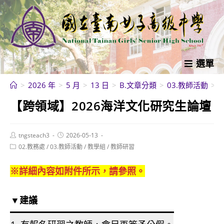
跳
轉
至
主
要
選單
內
>
2026 年
>
5 月
>
13 日
>
B.文章分類
>
03.教師活動
>
容
【跨領域】2026海洋文化研究生論壇
Post
Post
tngsteach3
2026-05-13
author:
published:
Post
02.教務處
/
03.教師活動
/
教學組
/
教師研習
category:
※詳細內容如附件所示，請參照。
▼建議