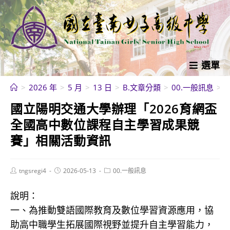
跳
轉
至
主
要
選單
內
>
2026 年
>
5 月
>
13 日
>
B.文章分類
>
00.一般訊息
>
容
國立陽明交通大學辦理「2026育網盃
全國高中數位課程自主學習成果競
賽」相關活動資訊
Post
Post
Post
tngsregi4
2026-05-13
00.一般訊息
author:
published:
category:
說明：
一、為推動雙語國際教育及數位學習資源應用，協
助高中職學生拓展國際視野並提升自主學習能力，