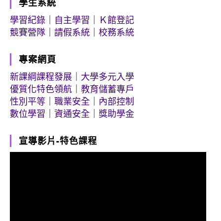
學生系統
學習紀錄
｜
自主學習
｜
Ｋ館登記
競賽營隊
｜
請假系統
｜
校務系統
專案網頁
新課綱課程發展
｜
大學多元入學
優質化特色領航
｜
教育儲蓄專戶
性別平等
｜
職業安全
｜
內部控制
數位學習
｜
資通安全
｜
獎助學金
宣導影片-特色課程