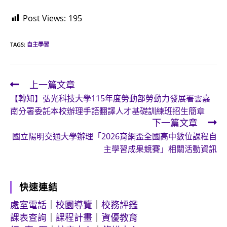
Post Views:
195
TAGS:
自主學習
上一篇文章
Read
【轉知】弘光科技大學115年度勞動部勞動力發展署雲嘉
more
南分署委託本校辦理手語翻譯人才基礎訓練班招生簡章
articles
下一篇文章
國立陽明交通大學辦理「2026育網盃全國高中數位課程自
主學習成果競賽」相關活動資訊
快速連結
處室電話
｜
校園導覽
｜
校務評鑑
課表查詢
｜
課程計畫
｜
資優教育