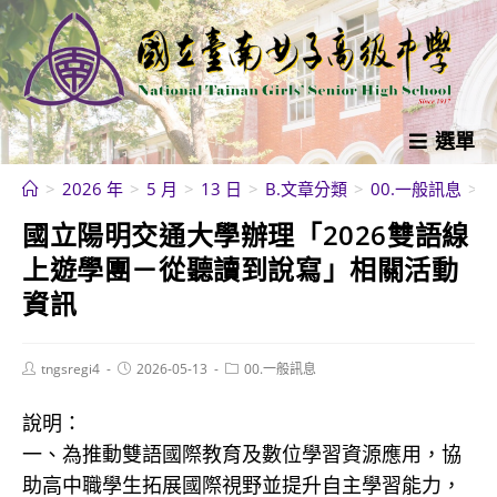
跳
轉
至
主
要
選單
內
>
2026 年
>
5 月
>
13 日
>
B.文章分類
>
00.一般訊息
>
容
國立陽明交通大學辦理「2026雙語線
上遊學團－從聽讀到說寫」相關活動
資訊
Post
Post
Post
tngsregi4
2026-05-13
00.一般訊息
author:
published:
category:
說明：
一、為推動雙語國際教育及數位學習資源應用，協
助高中職學生拓展國際視野並提升自主學習能力，