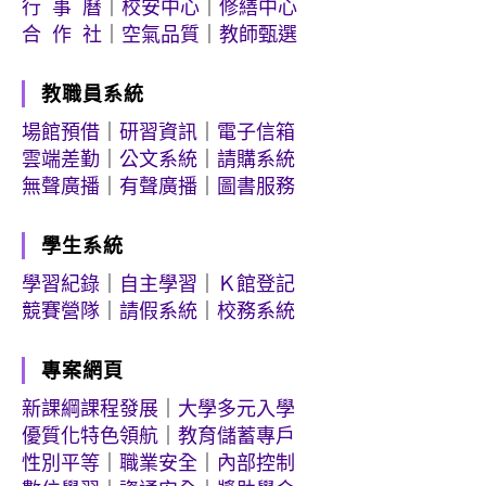
行 事 曆
｜
校安中心
｜
修繕中心
合 作 社
｜
空氣品質
｜
教師甄選
教職員系統
場館預借
｜
研習資訊
｜
電子信箱
雲端差勤
｜
公文系統
｜
請購系統
無聲廣播
｜
有聲廣播
｜
圖書服務
學生系統
學習紀錄
｜
自主學習
｜
Ｋ館登記
競賽營隊
｜
請假系統
｜
校務系統
專案網頁
新課綱課程發展
｜
大學多元入學
優質化特色領航
｜
教育儲蓄專戶
性別平等
｜
職業安全
｜
內部控制