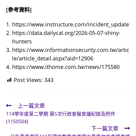
[參考資料]
https://www.instructure.com/incident_update
https://data.dailycal.org/2026-05-07-shiny-
hunters
https://www.informationsecurity.com.tw/artic
le/article_detail.aspx?aid=12906
https://www.ithome.com.tw/news/175580
Post Views:
343
上一篇文章
Read
114學年度第二學期 第5次行政會報會議紀錄及附件
more
(1150504)
articles
下一篇文章