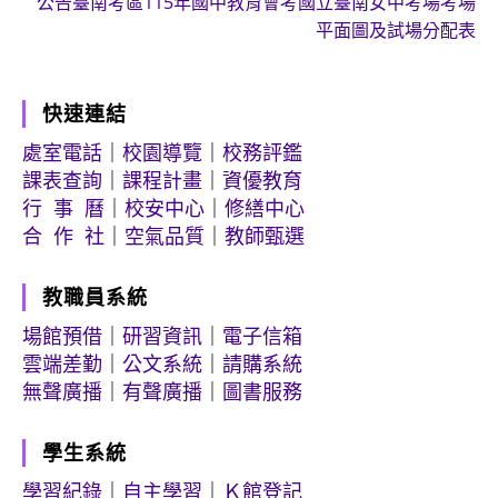
公告臺南考區115年國中教育會考國立臺南女中考場考場
平面圖及試場分配表
快速連結
處室電話
｜
校園導覽
｜
校務評鑑
課表查詢
｜
課程計畫
｜
資優教育
行 事 曆
｜
校安中心
｜
修繕中心
合 作 社
｜
空氣品質
｜
教師甄選
教職員系統
場館預借
｜
研習資訊
｜
電子信箱
雲端差勤
｜
公文系統
｜
請購系統
無聲廣播
｜
有聲廣播
｜
圖書服務
學生系統
學習紀錄
｜
自主學習
｜
Ｋ館登記