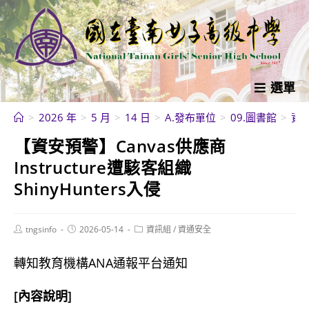
跳
轉
至
主
要
選單
內
>
2026 年
>
5 月
>
14 日
>
A.發布單位
>
09.圖書館
>
資
容
【資安預警】Canvas供應商
Instructure遭駭客組織
ShinyHunters入侵
Post
Post
Post
tngsinfo
2026-05-14
資訊組
/
資通安全
author:
published:
category:
轉知教育機構ANA通報平台通知
[內容說明]