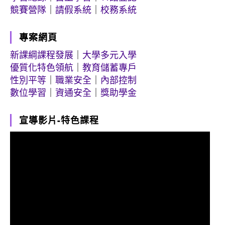
競賽營隊
｜
請假系統
｜
校務系統
專案網頁
新課綱課程發展
｜
大學多元入學
優質化特色領航
｜
教育儲蓄專戶
性別平等
｜
職業安全
｜
內部控制
數位學習
｜
資通安全
｜
獎助學金
宣導影片-特色課程