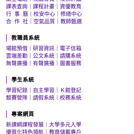
課表查詢
｜
課程計畫
｜
資優教育
行 事 曆
｜
校安中心
｜
修繕中心
合 作 社
｜
空氣品質
｜
教師甄選
教職員系統
場館預借
｜
研習資訊
｜
電子信箱
雲端差勤
｜
公文系統
｜
請購系統
無聲廣播
｜
有聲廣播
｜
圖書服務
學生系統
學習紀錄
｜
自主學習
｜
Ｋ館登記
競賽營隊
｜
請假系統
｜
校務系統
專案網頁
新課綱課程發展
｜
大學多元入學
優質化特色領航
｜
教育儲蓄專戶