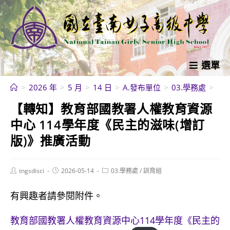
跳
轉
至
主
要
選單
內
>
2026 年
>
5 月
>
14 日
>
A.發布單位
>
03.學務處
>
【
容
【轉知】教育部國教署人權教育資源
中心 114學年度《民主的滋味(增訂
版)》推廣活動
Post
Post
Post
tngsdisci
2026-05-14
03.學務處
/
訓育組
author:
published:
category:
有興趣者請參閱附件。
教育部國教署人權教育資源中心114學年度《民主的