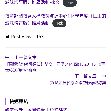
滋味增訂版》推廣活動-來文
下載
教育部國教署人權教育資源中心114學年度《民主的
滋味增訂版》推廣活動
下載
Post Views:
153
上一篇文章
Read
【團體諮詢輔導通知】請高一同學5/14(四)13:20~16:10至
more
本校活動中心參與。
articles
下一篇文章
第18屆神腦原鄉踏查影像紀錄獎
快速連結
處室電話
｜
校園導覽
｜
校務評鑑