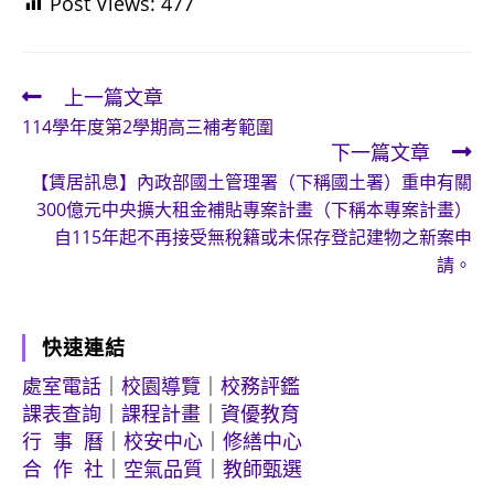
Post Views:
477
上一篇文章
Read
114學年度第2學期高三補考範圍
more
下一篇文章
articles
【賃居訊息】內政部國土管理署（下稱國土署）重申有關
300億元中央擴大租金補貼專案計畫（下稱本專案計畫）
自115年起不再接受無稅籍或未保存登記建物之新案申
請。
快速連結
處室電話
｜
校園導覽
｜
校務評鑑
課表查詢
｜
課程計畫
｜
資優教育
行 事 曆
｜
校安中心
｜
修繕中心
合 作 社
｜
空氣品質
｜
教師甄選