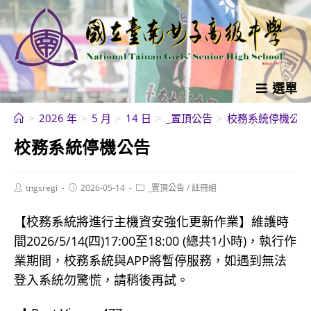
跳
轉
至
主
要
選單
內
>
2026 年
>
5 月
>
14 日
>
_置頂公告
>
校務系統停機公告
容
校務系統停機公告
Post
Post
Post
tngsregi
2026-05-14
_置頂公告
/
註冊組
author:
published:
category:
【校務系統將進行主機資安強化更新作業】維護時
間2026/5/14(四)17:00至18:00 (總共1小時)，執行作
業期間，校務系統與APP將暫停服務，如遇到無法
登入系統勿驚慌，請稍後再試。