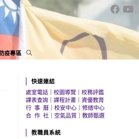
防疫專區
快速連結
處室電話
｜
校園導覽
｜
校務評鑑
課表查詢
｜
課程計畫
｜
資優教育
行 事 曆
｜
校安中心
｜
修繕中心
合 作 社
｜
空氣品質
｜
教師甄選
教職員系統