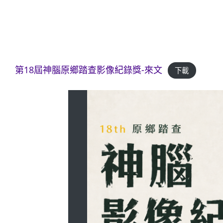
第18屆神腦原鄉踏查影像紀錄獎-來文
下載