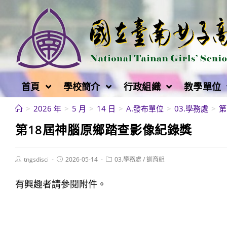
跳
轉
至
主
要
內
首頁
學校簡介
行政組織
教學單位
容
>
2026 年
>
5 月
>
14 日
>
A.發布單位
>
03.學務處
>
第
第18屆神腦原鄉踏查影像紀錄獎
Post
Post
Post
tngsdisci
2026-05-14
03.學務處
/
訓育組
author:
published:
category:
有興趣者請參閱附件。