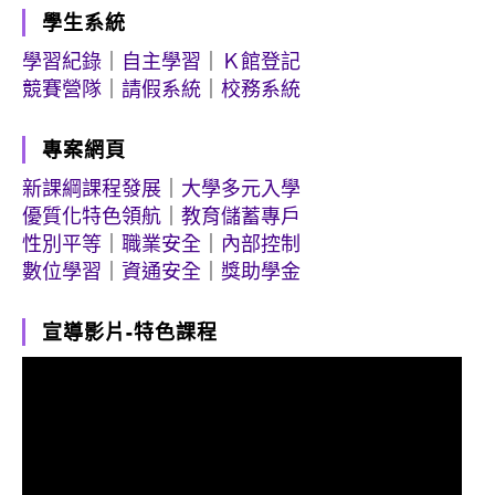
學生系統
學習紀錄
｜
自主學習
｜
Ｋ館登記
競賽營隊
｜
請假系統
｜
校務系統
專案網頁
新課綱課程發展
｜
大學多元入學
優質化特色領航
｜
教育儲蓄專戶
性別平等
｜
職業安全
｜
內部控制
數位學習
｜
資通安全
｜
獎助學金
宣導影片-特色課程