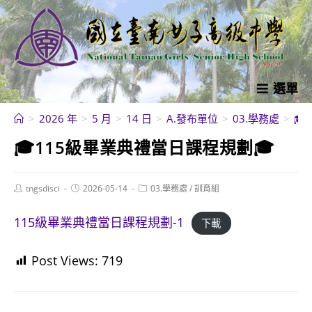
跳
轉
至
主
要
選單
內
>
2026 年
>
5 月
>
14 日
>
A.發布單位
>
03.學務處
>
🎓
容
🎓115級畢業典禮當日課程規劃🎓
Post
Post
Post
tngsdisci
2026-05-14
03.學務處
/
訓育組
author:
published:
category:
115級畢業典禮當日課程規劃-1
下載
Post Views:
719