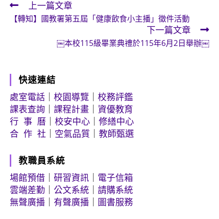
上一篇文章
Read
【轉知】國教署第五屆「健康飲食小主播」徵件活動
more
下一篇文章
articles
￼本校115級畢業典禮於115年6月2日舉辦￼
快速連結
處室電話
｜
校園導覽
｜
校務評鑑
課表查詢
｜
課程計畫
｜
資優教育
行 事 曆
｜
校安中心
｜
修繕中心
合 作 社
｜
空氣品質
｜
教師甄選
教職員系統
場館預借
｜
研習資訊
｜
電子信箱
雲端差勤
｜
公文系統
｜
請購系統
無聲廣播
｜
有聲廣播
｜
圖書服務