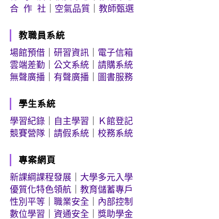
合 作 社
｜
空氣品質
｜
教師甄選
教職員系統
場館預借
｜
研習資訊
｜
電子信箱
雲端差勤
｜
公文系統
｜
請購系統
無聲廣播
｜
有聲廣播
｜
圖書服務
學生系統
學習紀錄
｜
自主學習
｜
Ｋ館登記
競賽營隊
｜
請假系統
｜
校務系統
專案網頁
新課綱課程發展
｜
大學多元入學
優質化特色領航
｜
教育儲蓄專戶
性別平等
｜
職業安全
｜
內部控制
數位學習
｜
資通安全
｜
獎助學金