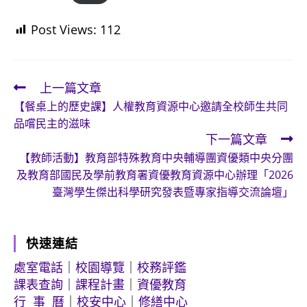
Post Views:
112
上一篇文章
Read
【餐桌上的歷史課】人權教育資源中心邀請全校師生共同
more
品嚐民主的滋味
articles
下一篇文章
【教師活動】教育部特殊教育中央輔導團資優類中央分團
及教育部國民及學前教育署資優教育資源中心辦理「2026
臺灣學生傑出科學研究發表暨專家指導交流論壇」
快速連結
處室電話
｜
校園導覽
｜
校務評鑑
課表查詢
｜
課程計畫
｜
資優教育
行 事 曆
｜
校安中心
｜
修繕中心