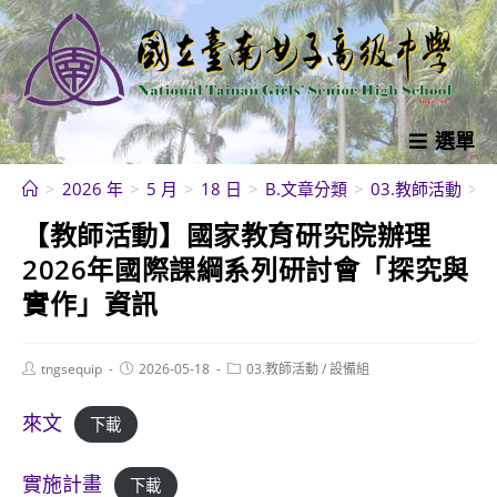
跳
轉
至
主
要
選單
內
>
2026 年
>
5 月
>
18 日
>
B.文章分類
>
03.教師活動
>
容
【教師活動】國家教育研究院辦理
2026年國際課綱系列研討會「探究與
實作」資訊
Post
Post
Post
tngsequip
2026-05-18
03.教師活動
/
設備組
author:
published:
category:
來文
下載
實施計畫
下載