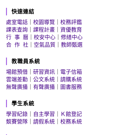
快速連結
處室電話
｜
校園導覽
｜
校務評鑑
課表查詢
｜
課程計畫
｜
資優教育
行 事 曆
｜
校安中心
｜
修繕中心
合 作 社
｜
空氣品質
｜
教師甄選
教職員系統
場館預借
｜
研習資訊
｜
電子信箱
雲端差勤
｜
公文系統
｜
請購系統
無聲廣播
｜
有聲廣播
｜
圖書服務
學生系統
學習紀錄
｜
自主學習
｜
Ｋ館登記
競賽營隊
｜
請假系統
｜
校務系統