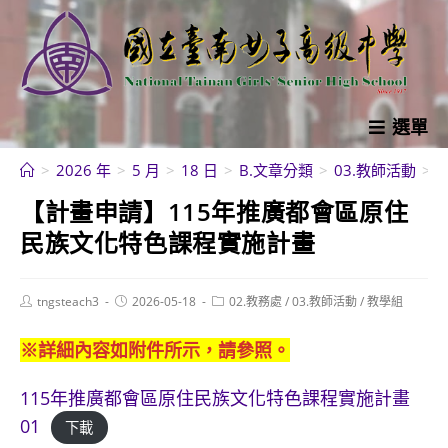
跳
轉
至
主
要
選單
內
>
2026 年
>
5 月
>
18 日
>
B.文章分類
>
03.教師活動
>
容
【計畫申請】115年推廣都會區原住
民族文化特色課程實施計畫
Post
Post
Post
tngsteach3
2026-05-18
02.教務處
/
03.教師活動
/
教學組
author:
published:
category:
※詳細內容如附件所示，請參照。
115年推廣都會區原住民族文化特色課程實施計畫
01
下載