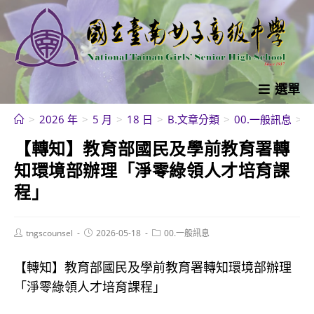
跳
轉
至
主
要
選單
內
>
2026 年
>
5 月
>
18 日
>
B.文章分類
>
00.一般訊息
>
容
【轉知】教育部國民及學前教育署轉
知環境部辦理「淨零綠領人才培育課
程」
Post
Post
Post
tngscounsel
2026-05-18
00.一般訊息
author:
published:
category:
【轉知】教育部國民及學前教育署轉知環境部辦理
「淨零綠領人才培育課程」