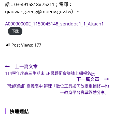
話：03-4915818#75211；電郵：
qiaowang.zeng@moenv.gov.tw）。
A09030000E_1150045148_senddoc1_1_Attach1
下載
Post Views:
177
上一篇文章
Read
114學年度高三生期末IEP暨轉銜會議請上網報名￼
more
下一篇文章
articles
[教師資訊] 嘉義高中 辦理「數位工具如何改變重補修―均
一教育平台實戰經驗分享」
快速連結