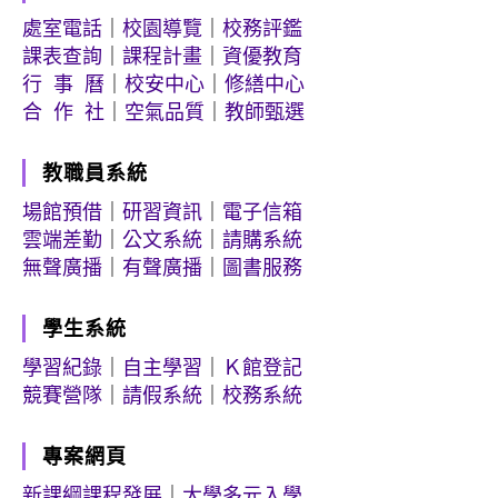
處室電話
｜
校園導覽
｜
校務評鑑
課表查詢
｜
課程計畫
｜
資優教育
行 事 曆
｜
校安中心
｜
修繕中心
合 作 社
｜
空氣品質
｜
教師甄選
教職員系統
場館預借
｜
研習資訊
｜
電子信箱
雲端差勤
｜
公文系統
｜
請購系統
無聲廣播
｜
有聲廣播
｜
圖書服務
學生系統
學習紀錄
｜
自主學習
｜
Ｋ館登記
競賽營隊
｜
請假系統
｜
校務系統
專案網頁
新課綱課程發展
｜
大學多元入學