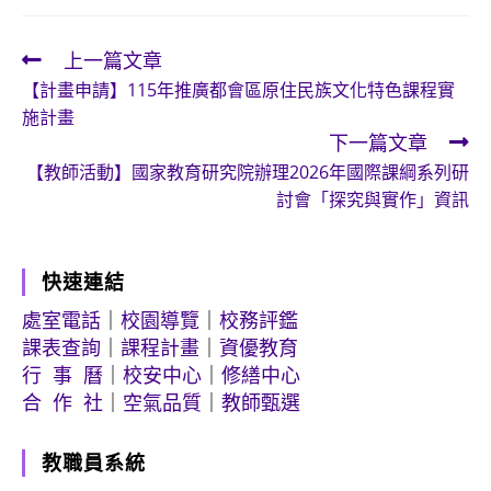
上一篇文章
Read
【計畫申請】115年推廣都會區原住民族文化特色課程實
more
施計畫
articles
下一篇文章
【教師活動】國家教育研究院辦理2026年國際課綱系列研
討會「探究與實作」資訊
快速連結
處室電話
｜
校園導覽
｜
校務評鑑
課表查詢
｜
課程計畫
｜
資優教育
行 事 曆
｜
校安中心
｜
修繕中心
合 作 社
｜
空氣品質
｜
教師甄選
教職員系統