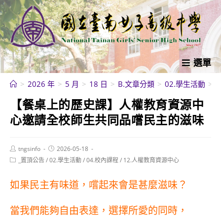
跳
轉
至
主
要
選單
內
>
2026 年
>
5 月
>
18 日
>
B.文章分類
>
02.學生活動
>
容
【餐桌上的歷史課】人權教育資源中
心邀請全校師生共同品嚐民主的滋味
Post
Post
tngsinfo
2026-05-18
author:
published:
Post
_置頂公告
/
02.學生活動
/
04.校內課程
/
12.人權教育資源中心
category:
如果民主有味道，嚐起來會是甚麼滋味？
當我們能夠自由表達，選擇所愛的同時，