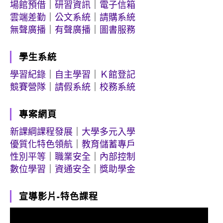
場館預借
｜
研習資訊
｜
電子信箱
雲端差勤
｜
公文系統
｜
請購系統
無聲廣播
｜
有聲廣播
｜
圖書服務
學生系統
學習紀錄
｜
自主學習
｜
Ｋ館登記
競賽營隊
｜
請假系統
｜
校務系統
專案網頁
新課綱課程發展
｜
大學多元入學
優質化特色領航
｜
教育儲蓄專戶
性別平等
｜
職業安全
｜
內部控制
數位學習
｜
資通安全
｜
獎助學金
宣導影片-特色課程