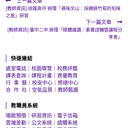
上一篇文章
Read
[教師資訊] 徐匯高中 辦理「尋味文山：採摘綠竹筍的旬味
more
之旅」研習
articles
下一篇文章
[教師資訊] 臺中二中 辦理「媒體識讀／素養諮輔暨課程分
享會」
快速連結
處室電話
｜
校園導覽
｜
校務評鑑
課表查詢
｜
課程計畫
｜
資優教育
行 事 曆
｜
校安中心
｜
修繕中心
合 作 社
｜
空氣品質
｜
教師甄選
教職員系統
場館預借
｜
研習資訊
｜
電子信箱
雲端差勤
｜
公文系統
｜
請購系統