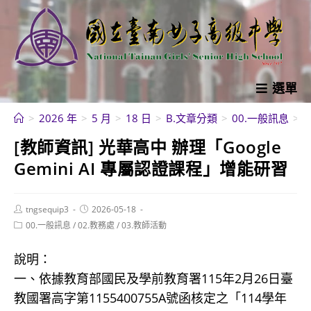
跳
轉
至
主
要
選單
內
>
2026 年
>
5 月
>
18 日
>
B.文章分類
>
00.一般訊息
>
[
容
[教師資訊] 光華高中 辦理「Google
Gemini AI 專屬認證課程」增能研習
Post
Post
tngsequip3
2026-05-18
author:
published:
Post
00.一般訊息
/
02.教務處
/
03.教師活動
category:
說明：
一、依據教育部國民及學前教育署115年2月26日臺
教國署高字第1155400755A號函核定之「114學年