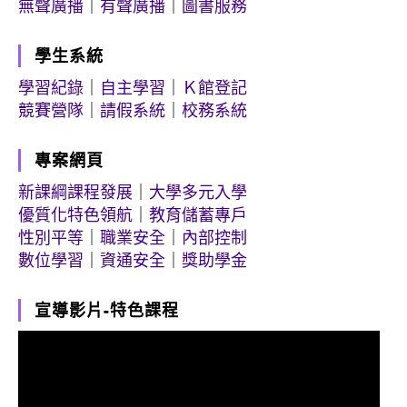
無聲廣播
｜
有聲廣播
｜
圖書服務
學生系統
學習紀錄
｜
自主學習
｜
Ｋ館登記
競賽營隊
｜
請假系統
｜
校務系統
專案網頁
新課綱課程發展
｜
大學多元入學
優質化特色領航
｜
教育儲蓄專戶
性別平等
｜
職業安全
｜
內部控制
數位學習
｜
資通安全
｜
獎助學金
宣導影片-特色課程