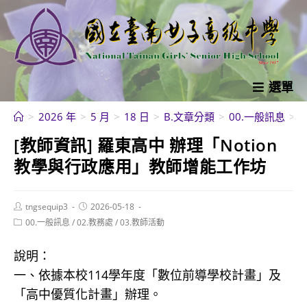
跳
轉
至
主
要
選單
內
>
2026 年
>
5 月
>
18 日
>
B.文章分類
>
00.一般訊息
>
容
[教師資訊] 羅東高中 辦理「Notion
教學與行政應用」教師增能工作坊
Post
Post
tngsequip3
2026-05-18
author:
published:
Post
00.一般訊息
/
02.教務處
/
03.教師活動
category:
說明：
一、依據本校114學年度「數位前導學校計畫」及
「高中優質化計畫」辦理。