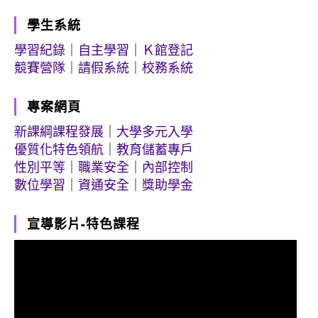
學生系統
學習紀錄
｜
自主學習
｜
Ｋ館登記
競賽營隊
｜
請假系統
｜
校務系統
專案網頁
新課綱課程發展
｜
大學多元入學
優質化特色領航
｜
教育儲蓄專戶
性別平等
｜
職業安全
｜
內部控制
數位學習
｜
資通安全
｜
獎助學金
宣導影片-特色課程