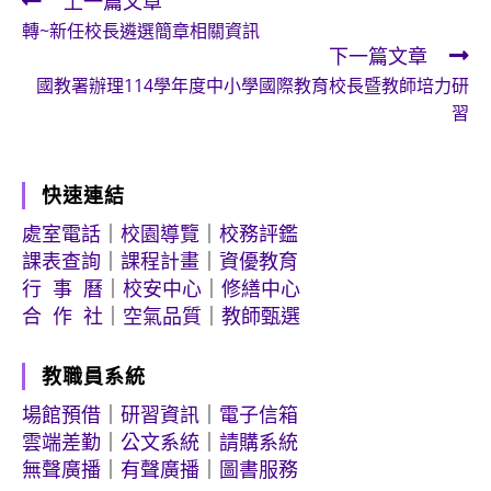
上一篇文章
Read
轉~新任校長遴選簡章相關資訊
more
下一篇文章
articles
國教署辦理114學年度中小學國際教育校長暨教師培力研
習
快速連結
處室電話
｜
校園導覽
｜
校務評鑑
課表查詢
｜
課程計畫
｜
資優教育
行 事 曆
｜
校安中心
｜
修繕中心
合 作 社
｜
空氣品質
｜
教師甄選
教職員系統
場館預借
｜
研習資訊
｜
電子信箱
雲端差勤
｜
公文系統
｜
請購系統
無聲廣播
｜
有聲廣播
｜
圖書服務