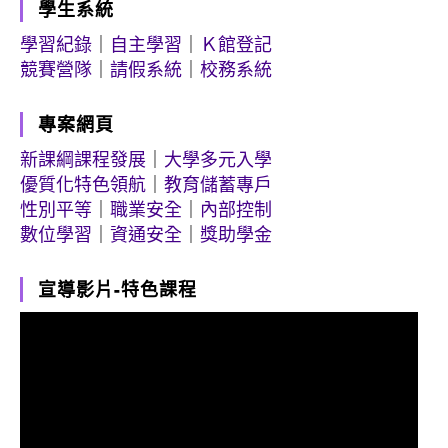
學生系統
學習紀錄
｜
自主學習
｜
Ｋ館登記
競賽營隊
｜
請假系統
｜
校務系統
專案網頁
新課綱課程發展
｜
大學多元入學
優質化特色領航
｜
教育儲蓄專戶
性別平等
｜
職業安全
｜
內部控制
數位學習
｜
資通安全
｜
獎助學金
宣導影片-特色課程