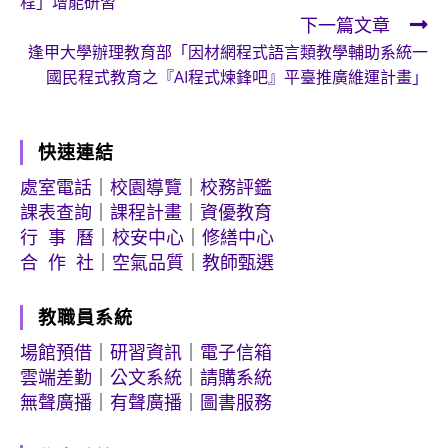
程」增能研習
articles
下一篇文章
逢甲大學辦理教育部「因材網程式語言類教學輔助系統一
國民程式教育之『AI程式煉鋒吧』平臺推廣維運計畫」
快速連結
處室電話
｜
校園導覽
｜
校務評鑑
課表查詢
｜
課程計畫
｜
資優教育
行 事 曆
｜
校安中心
｜
修繕中心
合 作 社
｜
空氣品質
｜
教師甄選
教職員系統
場館預借
｜
研習資訊
｜
電子信箱
雲端差勤
｜
公文系統
｜
請購系統
無聲廣播
｜
有聲廣播
｜
圖書服務