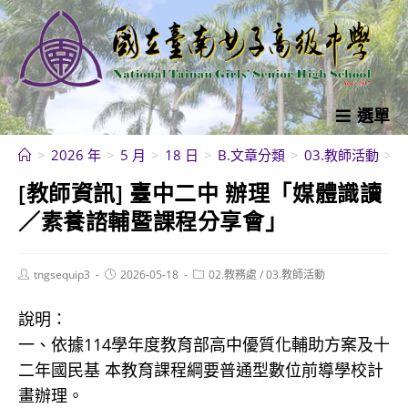
跳
轉
至
主
要
選單
內
>
2026 年
>
5 月
>
18 日
>
B.文章分類
>
03.教師活動
>
容
[教師資訊] 臺中二中 辦理「媒體識讀
／素養諮輔暨課程分享會」
Post
Post
Post
tngsequip3
2026-05-18
02.教務處
/
03.教師活動
author:
published:
category:
說明：
一、依據114學年度教育部高中優質化輔助方案及十
二年國民基 本教育課程綱要普通型數位前導學校計
畫辦理。