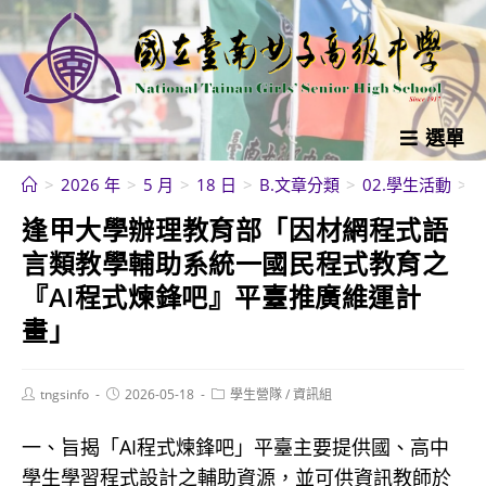
跳
轉
至
主
要
選單
內
>
2026 年
>
5 月
>
18 日
>
B.文章分類
>
02.學生活動
>
容
逢甲大學辦理教育部「因材網程式語
言類教學輔助系統一國民程式教育之
『AI程式煉鋒吧』平臺推廣維運計
畫」
Post
Post
Post
tngsinfo
2026-05-18
學生營隊
/
資訊組
author:
published:
category:
一、旨揭「AI程式煉鋒吧」平臺主要提供國、高中
學生學習程式設計之輔助資源，並可供資訊教師於