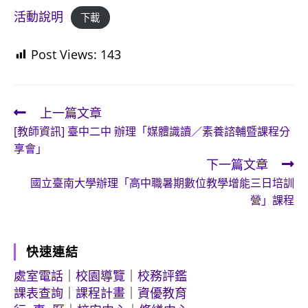
活動說明
下載
Post Views:
143
上一篇文章
Read
[教師資訊] 臺中二中 辦理「媒體識讀／素養諮輔暨課程分
more
享會」
articles
下一篇文章
國立臺南大學辦理「高中職暑期數位教學增能三日培訓
營」課程
快速連結
處室電話
｜
校園導覽
｜
校務評鑑
課表查詢
｜
課程計畫
｜
資優教育