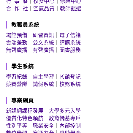
行 事 曆
｜
校安中心
｜
修繕中心
合 作 社
｜
空氣品質
｜
教師甄選
教職員系統
場館預借
｜
研習資訊
｜
電子信箱
雲端差勤
｜
公文系統
｜
請購系統
無聲廣播
｜
有聲廣播
｜
圖書服務
學生系統
學習紀錄
｜
自主學習
｜
Ｋ館登記
競賽營隊
｜
請假系統
｜
校務系統
專案網頁
新課綱課程發展
｜
大學多元入學
優質化特色領航
｜
教育儲蓄專戶
性別平等
｜
職業安全
｜
內部控制