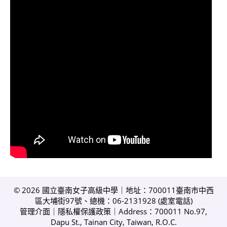
© 2026 國立臺南女子高級中學｜地址：700011臺南市中西
區大埔街97號、總機：06-2131928 (
處室電話
)
管理介面
｜
隱私權保護政策
｜Address：700011 No.97,
Dapu St., Tainan City, Taiwan, R.O.C.