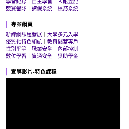
學習紀錄
｜
自主學習
｜
Ｋ館登記
競賽營隊
｜
請假系統
｜
校務系統
專案網頁
新課綱課程發展
｜
大學多元入學
優質化特色領航
｜
教育儲蓄專戶
性別平等
｜
職業安全
｜
內部控制
數位學習
｜
資通安全
｜
獎助學金
宣導影片-特色課程