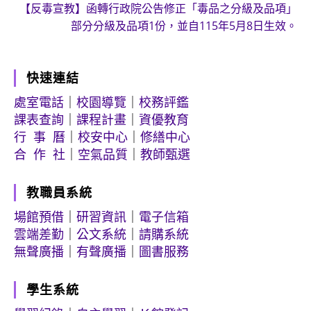
【反毒宣教】函轉行政院公告修正「毒品之分級及品項」
部分分級及品項1份，並自115年5月8日生效。
快速連結
處室電話
｜
校園導覽
｜
校務評鑑
課表查詢
｜
課程計畫
｜
資優教育
行 事 曆
｜
校安中心
｜
修繕中心
合 作 社
｜
空氣品質
｜
教師甄選
教職員系統
場館預借
｜
研習資訊
｜
電子信箱
雲端差勤
｜
公文系統
｜
請購系統
無聲廣播
｜
有聲廣播
｜
圖書服務
學生系統