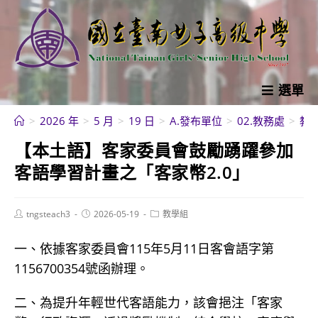
跳
轉
至
主
要
選單
內
>
2026 年
>
5 月
>
19 日
>
A.發布單位
>
02.教務處
>
教
容
【本土語】客家委員會鼓勵踴躍參加
客語學習計畫之「客家幣2.0」
Post
Post
Post
tngsteach3
2026-05-19
教學組
author:
published:
category:
一、依據客家委員會115年5月11日客會語字第
1156700354號函辦理。
二、為提升年輕世代客語能力，該會挹注「客家