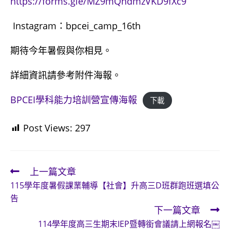
https://forms.gle/MZ9mQhdmzVKD9fXc9
Instagram：bpcei_camp_16th
期待今年暑假與你相見。
詳細資訊請參考附件海報。
BPCEI學科能力培訓營宣傳海報
下載
Post Views:
297
上一篇文章
Read
115學年度暑假課業輔導【社會】升高三D班群跑班選填公
more
告
articles
下一篇文章
114學年度高三生期末IEP暨轉銜會議請上網報名￼