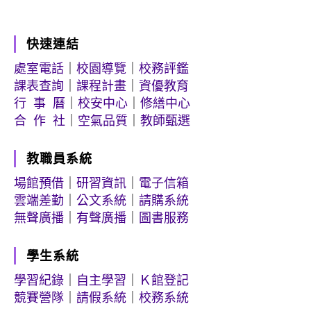
快速連結
處室電話
｜
校園導覽
｜
校務評鑑
課表查詢
｜
課程計畫
｜
資優教育
行 事 曆
｜
校安中心
｜
修繕中心
合 作 社
｜
空氣品質
｜
教師甄選
教職員系統
場館預借
｜
研習資訊
｜
電子信箱
雲端差勤
｜
公文系統
｜
請購系統
無聲廣播
｜
有聲廣播
｜
圖書服務
學生系統
學習紀錄
｜
自主學習
｜
Ｋ館登記
競賽營隊
｜
請假系統
｜
校務系統