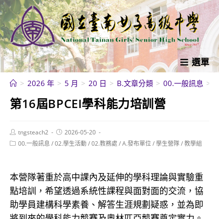
跳
轉
至
主
要
選單
內
>
2026 年
>
5 月
>
20 日
>
B.文章分類
>
00.一般訊息
>
容
第16屆BPCEI學科能力培訓營
Post
Post
tngsteach2
2026-05-20
author:
published:
Post
00.一般訊息
/
02.學生活動
/
02.教務處
/
A.發布單位
/
學生營隊
/
教學組
category:
本營隊著重於高中課內及延伸的學科理論與實驗重
點培訓，希望透過系統性課程與面對面的交流，協
助學員建構科學素養、解答生涯規劃疑惑，並為即
將到來的學科能力競賽及奧林匹亞競賽奠定實力。