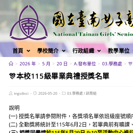
跳
轉
至
主
要
內
首頁
學校簡介
行政組織
教學單位
容
>
2026 年
>
5 月
>
20 日
>
A.發布單位
>
03.學務處
>

🎊本校115級畢業典禮授獎名單
Post
Post
Post
tngsdisci
2026-05-20
03.學務處
/
訓育組
author:
published:
category:
說明
(一) 授獎名單請參閱附件，各獎項名單依班級座號順
(二) 全勤獎將統計至115年6月2日，若畢典前有
(三) 授獎同學請
於115年5月29日 9:10至活動中心進行頒