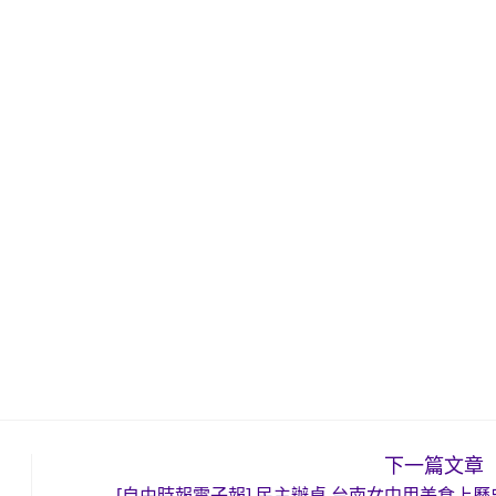
下一篇文章
[自由時報電子報] 民主辦桌 台南女中用美食上歷