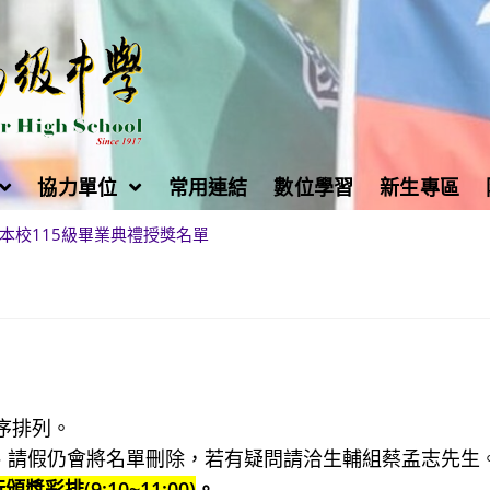
協力單位
常用連結
數位學習
新生專區
本校115級畢業典禮授獎名單
序排列。
曠課、請假仍會將名單刪除，若有疑問請洽生輔組蔡孟志先生
獎彩排(9:10~11:00)
。