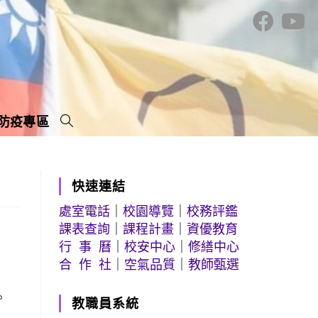
防疫專區
快速連結
處室電話
｜
校園導覽
｜
校務評鑑
課表查詢
｜
課程計畫
｜
資優教育
行 事 曆
｜
校安中心
｜
修繕中心
合 作 社
｜
空氣品質
｜
教師甄選
。
教職員系統