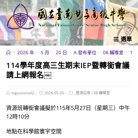
跳
轉
至
主
要
選單
內
>
2026 年
>
5 月
>
20 日
>
A.發布單位
>
08.輔導室
>
1
容
114學年度高三生期末IEP暨轉銜會議
請上網報名￼
Post
Post
Post
tngscounsel2
2026-05-20
_置頂公告
/
08.輔導室
author:
published:
category:
資源班轉銜會議擬於115年5月27日（星期三）中午
12時10分
地點在科學館寰宇空間