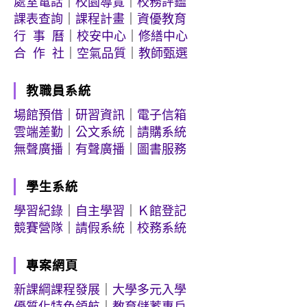
處室電話
｜
校園導覽
｜
校務評鑑
課表查詢
｜
課程計畫
｜
資優教育
行 事 曆
｜
校安中心
｜
修繕中心
合 作 社
｜
空氣品質
｜
教師甄選
教職員系統
場館預借
｜
研習資訊
｜
電子信箱
雲端差勤
｜
公文系統
｜
請購系統
無聲廣播
｜
有聲廣播
｜
圖書服務
學生系統
學習紀錄
｜
自主學習
｜
Ｋ館登記
競賽營隊
｜
請假系統
｜
校務系統
專案網頁
新課綱課程發展
｜
大學多元入學
優質化特色領航
｜
教育儲蓄專戶