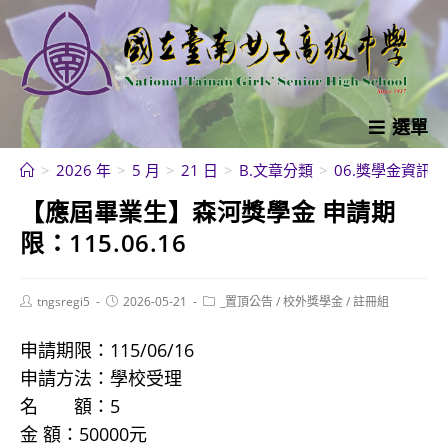
跳
轉
至
主
要
選單
內
>
2026 年
>
5 月
>
21 日
>
B.文章分類
>
06.獎學金資訊
>
容
【應屆畢業生】森河獎學金 申請期
限：115.06.16
Post
Post
Post
tngsregi5
2026-05-21
_置頂公告
/
校外獎學金
/
註冊組
author:
published:
category:
申請期限：115/06/16
申請方法：學校受理
名 額：5
金 額：50000元