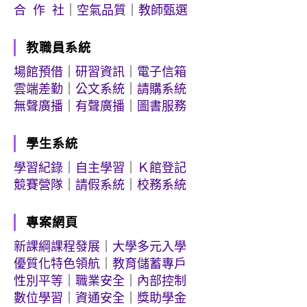
合 作 社
｜
空氣品質
｜
教師甄選
教職員系統
場館預借
｜
研習資訊
｜
電子信箱
雲端差勤
｜
公文系統
｜
請購系統
無聲廣播
｜
有聲廣播
｜
圖書服務
學生系統
學習紀錄
｜
自主學習
｜
Ｋ館登記
競賽營隊
｜
請假系統
｜
校務系統
專案網頁
新課綱課程發展
｜
大學多元入學
優質化特色領航
｜
教育儲蓄專戶
性別平等
｜
職業安全
｜
內部控制
數位學習
｜
資通安全
｜
獎助學金