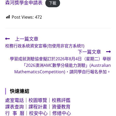
森河獎學金申請表
下載
Post Views:
472
上一篇文章
Read
校務行政系統資安宣導(勿使用非官方系統!!)
more
下一篇文章
articles
學習成就測驗協會擬訂於2026年8月4日（星期二）舉辦
「2026澳洲AMC數學分級能力測驗」(Australian
MathematicsCompetition)，請同學自行報名參加。
快速連結
處室電話
｜
校園導覽
｜
校務評鑑
課表查詢
｜
課程計畫
｜
資優教育
行 事 曆
｜
校安中心
｜
修繕中心