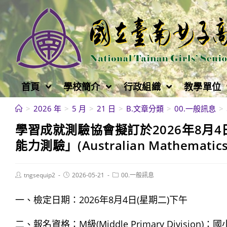
跳
轉
至
主
要
內
首頁
學校簡介
行政組織
教學單位
容
>
2026 年
>
5 月
>
21 日
>
B.文章分類
>
00.一般訊息
>
學習成就測驗協會擬訂於2026年8月4
能力測驗」(Australian Mathemat
Post
Post
Post
tngsequip2
2026-05-21
00.一般訊息
author:
published:
category:
一、檢定日期：2026年8月4日(星期二)下午
二、報名資格：M級(Middle Primary Division)：國小