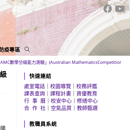
防疫專區
分級能力測驗」(Australian MathematicsCompetitio
分級
快速連結
處室電話
｜
校園導覽
｜
校務評鑑
課表查詢
｜
課程計畫
｜
資優教育
行 事 曆
｜
校安中心
｜
修繕中心
合 作 社
｜
空氣品質
｜
教師甄選
教職員系統
：國