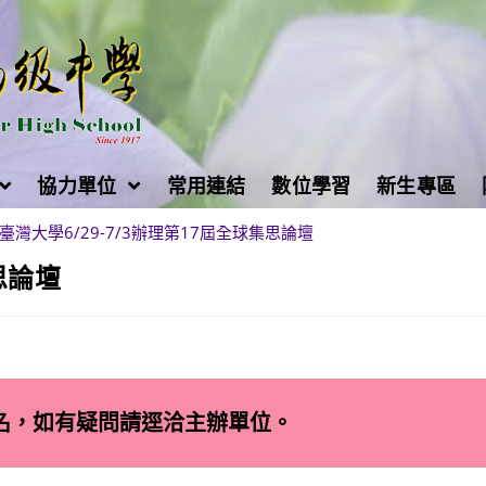
協力單位
常用連結
數位學習
新生專區
臺灣大學6/29-7/3辦理第17屆全球集思論壇
思論壇
名，如有疑問請逕洽主辦單位。