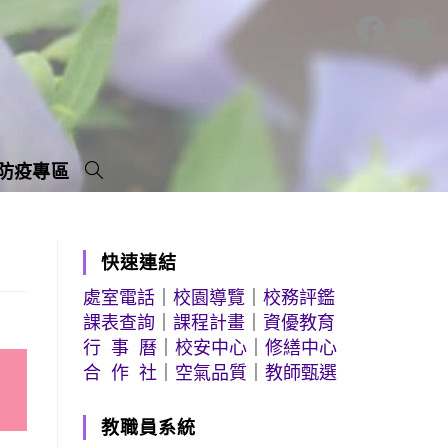
防疫專區
快速連結
處室電話
｜
校園導覽
｜
校務評鑑
課表查詢
｜
課程計畫
｜
資優教育
行 事 曆
｜
校安中心
｜
修繕中心
合 作 社
｜
空氣品質
｜
教師甄選
教職員系統