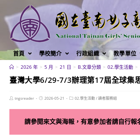
跳
轉
至
主
要
內
首頁
學校簡介
行政組織
教學單位
容
>
2026 年
>
5 月
>
21 日
>
B.文章分類
>
02.學生活動
>
臺灣大學6/29-7/3辦理第17屆全球集
Post
Post
Post
tngsreader
2026-05-21
02.學生活動
/
讀者服務組
author:
published:
category:
請參閱來文與海報，有意參加者請自行報