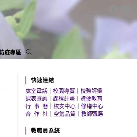
防疫專區
快速連結
處室電話
｜
校園導覽
｜
校務評鑑
課表查詢
｜
課程計畫
｜
資優教育
行 事 曆
｜
校安中心
｜
修繕中心
合 作 社
｜
空氣品質
｜
教師甄選
教職員系統