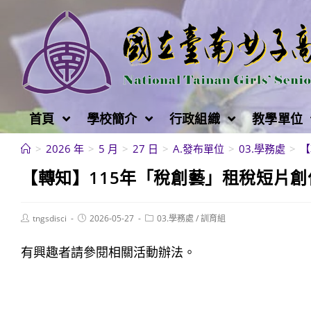
跳
轉
至
主
要
內
首頁
學校簡介
行政組織
教學單位
容
>
2026 年
>
5 月
>
27 日
>
A.發布單位
>
03.學務處
>
【
【轉知】115年「稅創藝」租稅短片
Post
Post
Post
tngsdisci
2026-05-27
03.學務處
/
訓育組
author:
published:
category:
有興趣者請參閱相關活動辦法。