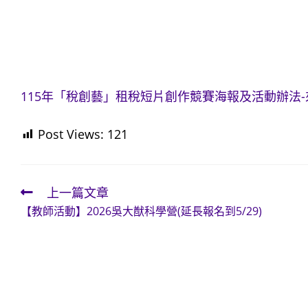
115年「稅創藝」租稅短片創作競賽海報及活動辦法-
Post Views:
121
上一篇文章
Read
【教師活動】2026吳大猷科學營(延長報名到5/29)
more
articles