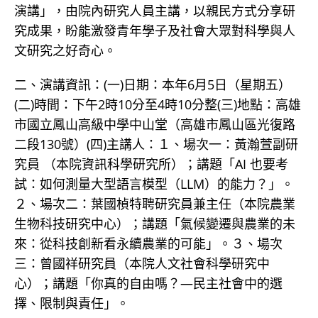
演講」，由院內研究人員主講，以親民方式分享研
究成果，盼能激發青年學子及社會大眾對科學與人
文研究之好奇心。
二、演講資訊：(一)日期：本年6月5日（星期五）
(二)時間：下午2時10分至4時10分整(三)地點：高雄
市國立鳳山高級中學中山堂（高雄市鳳山區光復路
二段130號）(四)主講人：１、場次一：黃瀚萱副研
究員 （本院資訊科學研究所）；講題「AI 也要考
試：如何測量大型語言模型（LLM）的能力？」。
２、場次二：葉國楨特聘研究員兼主任（本院農業
生物科技研究中心）；講題「氣候變遷與農業的未
來：從科技創新看永續農業的可能」。３、場次
三：曾國祥研究員（本院人文社會科學研究中
心）；講題「你真的自由嗎？—民主社會中的選
擇、限制與責任」。