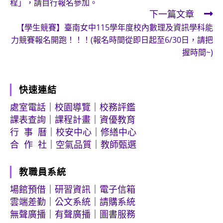
程」，請自行報名參加。
articles
下一篇文章
【學生競賽】臺南女中115學年度校內數理及資訊學科能
力競賽報名開跑！！！(報名時間從即日起至6/30日，請把
握時間~)
快速連結
處室電話
｜
校園導覽
｜
校務評鑑
課表查詢
｜
課程計畫
｜
資優教育
行 事 曆
｜
校安中心
｜
修繕中心
合 作 社
｜
空氣品質
｜
教師甄選
教職員系統
場館預借
｜
研習資訊
｜
電子信箱
雲端差勤
｜
公文系統
｜
請購系統
無聲廣播
｜
有聲廣播
｜
圖書服務