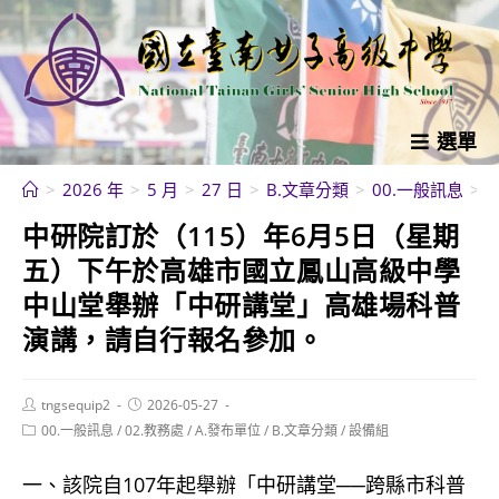
跳
轉
至
主
要
選單
內
>
2026 年
>
5 月
>
27 日
>
B.文章分類
>
00.一般訊息
>
容
中研院訂於（115）年6月5日（星期
五）下午於高雄市國立鳳山高級中學
中山堂舉辦「中研講堂」高雄場科普
演講，請自行報名參加。
Post
Post
tngsequip2
2026-05-27
author:
published:
Post
00.一般訊息
/
02.教務處
/
A.發布單位
/
B.文章分類
/
設備組
category:
一、該院自107年起舉辦「中研講堂──跨縣市科普