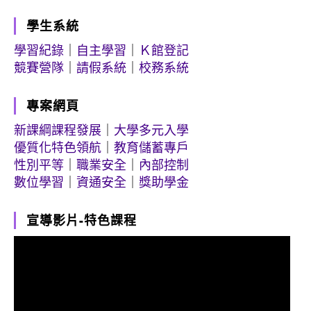
學生系統
學習紀錄
｜
自主學習
｜
Ｋ館登記
競賽營隊
｜
請假系統
｜
校務系統
專案網頁
新課綱課程發展
｜
大學多元入學
優質化特色領航
｜
教育儲蓄專戶
性別平等
｜
職業安全
｜
內部控制
數位學習
｜
資通安全
｜
獎助學金
宣導影片-特色課程