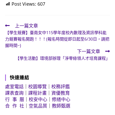
Post Views:
607
上一篇文章
Read
【學生競賽】臺南女中115學年度校內數理及資訊學科能
more
力競賽報名開跑！！！(報名時間從即日起至6/30日，請把
articles
握時間~)
下一篇文章
【學生活動】環境部辦理「淨零綠領人才培育課程」
快速連結
處室電話
｜
校園導覽
｜
校務評鑑
課表查詢
｜
課程計畫
｜
資優教育
行 事 曆
｜
校安中心
｜
修繕中心
合 作 社
｜
空氣品質
｜
教師甄選