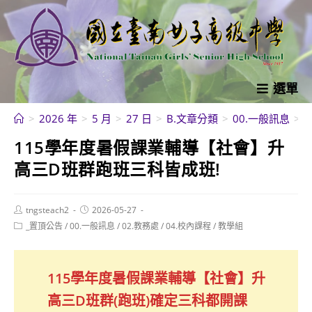
跳
轉
至
主
要
選單
內
>
2026 年
>
5 月
>
27 日
>
B.文章分類
>
00.一般訊息
>
容
115學年度暑假課業輔導【社會】升
高三D班群跑班三科皆成班!
Post
Post
tngsteach2
2026-05-27
author:
published:
Post
_置頂公告
/
00.一般訊息
/
02.教務處
/
04.校內課程
/
教學組
category:
115學年度暑假課業輔導【社會】升
高三D班群(跑班)確定三科都開課