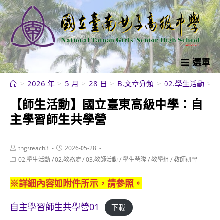
跳
轉
至
主
要
選單
內
>
2026 年
>
5 月
>
28 日
>
B.文章分類
>
02.學生活動
>
容
【師生活動】國立臺東高級中學：自
主學習師生共學營
Post
Post
tngsteach3
2026-05-28
author:
published:
Post
02.學生活動
/
02.教務處
/
03.教師活動
/
學生營隊
/
教學組
/
教師研習
category:
※詳細內容如附件所示，請參照。
自主學習師生共學營01
下載