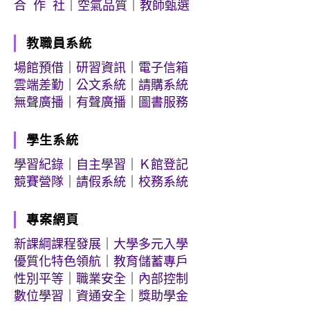
合 作 社
｜
空氣品質
｜
教師甄選
教職員系統
場館預借
｜
研習資訊
｜
電子信箱
雲端差勤
｜
公文系統
｜
請購系統
無聲廣播
｜
有聲廣播
｜
圖書服務
學生系統
學習紀錄
｜
自主學習
｜
Ｋ館登記
競賽營隊
｜
請假系統
｜
校務系統
專案網頁
新課綱課程發展
｜
大學多元入學
優質化特色領航
｜
教育儲蓄專戶
性別平等
｜
職業安全
｜
內部控制
數位學習
｜
資通安全
｜
獎助學金