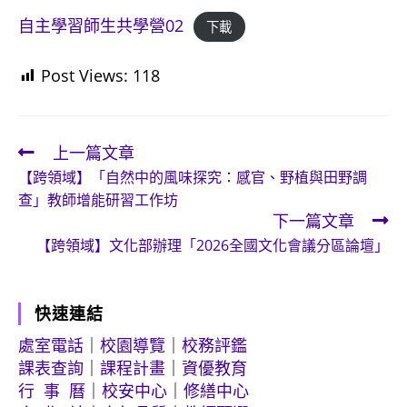
自主學習師生共學營02
下載
Post Views:
118
上一篇文章
Read
【跨領域】「自然中的風味探究：感官、野植與田野調
more
查」教師增能研習工作坊
articles
下一篇文章
【跨領域】文化部辦理「2026全國文化會議分區論壇」
快速連結
處室電話
｜
校園導覽
｜
校務評鑑
課表查詢
｜
課程計畫
｜
資優教育
行 事 曆
｜
校安中心
｜
修繕中心