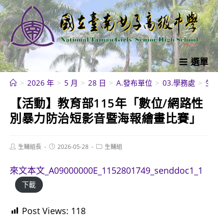
跳
轉
至
主
要
選單
內
>
2026 年
>
5 月
>
28 日
>
A.發布單位
>
03.學務處
>
生
容
【活動】教育部115年「數位/網路性
別暴力防治短影音暨海報繪畫比賽」
Post
Post
Post
生輔組長
2026-05-28
生輔組
author:
published:
category:
來文本文_A09000000E_1152801749_senddoc1_1
下載
Post Views:
118