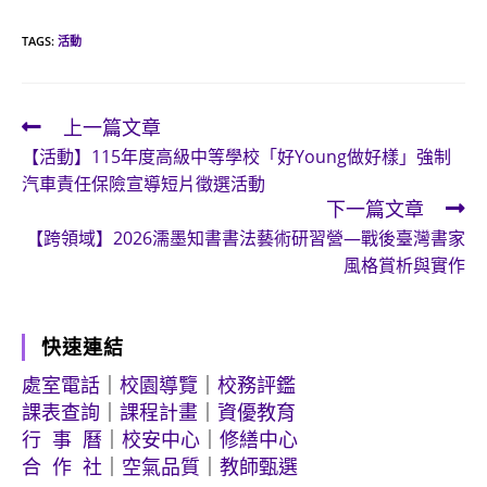
TAGS:
活動
上一篇文章
Read
【活動】115年度高級中等學校「好Young做好樣」強制
more
汽車責任保險宣導短片徵選活動
articles
下一篇文章
【跨領域】2026濡墨知書書法藝術研習營—戰後臺灣書家
風格賞析與實作
快速連結
處室電話
｜
校園導覽
｜
校務評鑑
課表查詢
｜
課程計畫
｜
資優教育
行 事 曆
｜
校安中心
｜
修繕中心
合 作 社
｜
空氣品質
｜
教師甄選