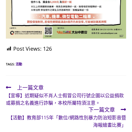
Post Views:
126
TAGS:
活動
上一篇文章
Read
【宣導】近期疑似不肖人士假冒公司行號企圖以公益捐款
more
或募捐之名義進行詐騙，本校所屬特須注意。
articles
下一篇文章
【活動】教育部115年「數位/網路性別暴力防治短影音暨
海報繪畫比賽」