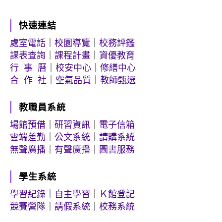
快速連結
處室電話
｜
校園導覽
｜
校務評鑑
課表查詢
｜
課程計畫
｜
資優教育
行 事 曆
｜
校安中心
｜
修繕中心
合 作 社
｜
空氣品質
｜
教師甄選
教職員系統
場館預借
｜
研習資訊
｜
電子信箱
雲端差勤
｜
公文系統
｜
請購系統
無聲廣播
｜
有聲廣播
｜
圖書服務
學生系統
學習紀錄
｜
自主學習
｜
Ｋ館登記
競賽營隊
｜
請假系統
｜
校務系統