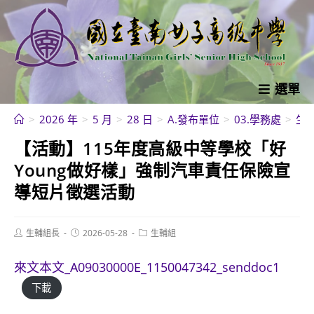
跳
轉
至
主
要
選單
內
>
2026 年
>
5 月
>
28 日
>
A.發布單位
>
03.學務處
>
生
容
【活動】115年度高級中等學校「好
Young做好樣」強制汽車責任保險宣
導短片徵選活動
Post
Post
Post
生輔組長
2026-05-28
生輔組
author:
published:
category:
來文本文_A09030000E_1150047342_senddoc1
下載