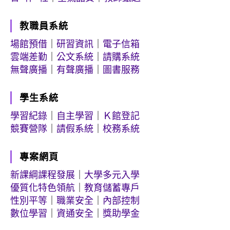
教職員系統
場館預借
｜
研習資訊
｜
電子信箱
雲端差勤
｜
公文系統
｜
請購系統
無聲廣播
｜
有聲廣播
｜
圖書服務
學生系統
學習紀錄
｜
自主學習
｜
Ｋ館登記
競賽營隊
｜
請假系統
｜
校務系統
專案網頁
新課綱課程發展
｜
大學多元入學
優質化特色領航
｜
教育儲蓄專戶
性別平等
｜
職業安全
｜
內部控制
數位學習
｜
資通安全
｜
獎助學金