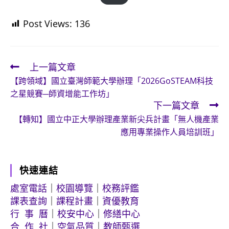
Post Views:
136
上一篇文章
Read
【跨領域】國立臺灣師範大學辦理「2026GoSTEAM科技
more
之星競賽─師資增能工作坊」
articles
下一篇文章
【轉知】國立中正大學辦理產業新尖兵計畫「無人機產業
應用專業操作人員培訓班」
快速連結
處室電話
｜
校園導覽
｜
校務評鑑
課表查詢
｜
課程計畫
｜
資優教育
行 事 曆
｜
校安中心
｜
修繕中心
合 作 社
｜
空氣品質
｜
教師甄選