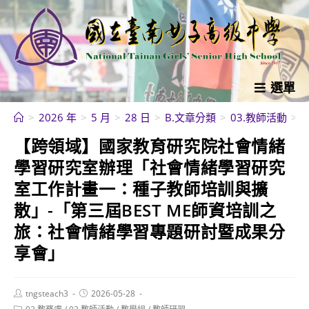
跳
轉
至
主
要
選單
內
>
2026 年
>
5 月
>
28 日
>
B.文章分類
>
03.教師活動
>
容
【跨領域】國家教育研究院社會情緒
學習研究室辦理「社會情緒學習研究
室工作計畫一：種子教師培訓與擴
散」-「第三屆BEST ME師資培訓之
旅：社會情緒學習專題研討暨成果分
享會」
Post
Post
tngsteach3
2026-05-28
author:
published:
Post