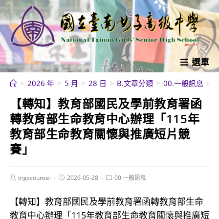
跳
轉
至
主
要
選單
內
>
2026 年
>
5 月
>
28 日
>
B.文章分類
>
00.一般訊息
>
容
【轉知】教育部國民及學前教育署函
轉教育部生命教育中心辦理「115年
教育部生命教育關懷與推廣短片競
賽」
Post
Post
Post
tngscounsel
2026-05-28
00.一般訊息
author:
published:
category:
【轉知】教育部國民及學前教育署函轉教育部生命
教育中心辦理「115年教育部生命教育關懷與推廣短