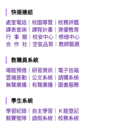
快速連結
處室電話
｜
校園導覽
｜
校務評鑑
課表查詢
｜
課程計畫
｜
資優教育
行 事 曆
｜
校安中心
｜
修繕中心
合 作 社
｜
空氣品質
｜
教師甄選
教職員系統
場館預借
｜
研習資訊
｜
電子信箱
雲端差勤
｜
公文系統
｜
請購系統
無聲廣播
｜
有聲廣播
｜
圖書服務
學生系統
學習紀錄
｜
自主學習
｜
Ｋ館登記
競賽營隊
｜
請假系統
｜
校務系統