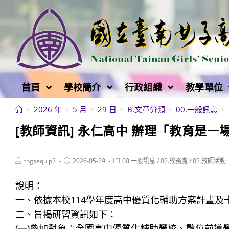
跳
轉
至
主
要
內
首頁
學校簡介
行政組織
教學單位
容
>
2026 年
>
5 月
>
29 日
>
B.文章分類
>
00.一般訊息
>
[教師資訊] 永仁高中 辦理「教育是
Post
Post
Post
tngsequip3
2026-05-29
00.一般訊息
/
02.教務處
/
03.教師活動
author:
published:
category:
說明：
一、依據本校114學年度高中優質化輔助方案計畫
二、旨揭研習資訊如下：
(一)參加對象：全國高中優質化輔助學校、數位前導