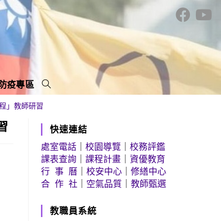
防疫專區
旅程」教師研習
習
快速連結
處室電話
｜
校園導覽
｜
校務評鑑
課表查詢
｜
課程計畫
｜
資優教育
行 事 曆
｜
校安中心
｜
修繕中心
合 作 社
｜
空氣品質
｜
教師甄選
教職員系統