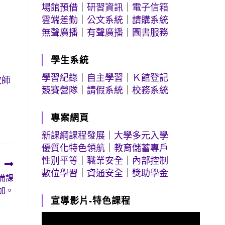
場館預借
｜
研習資訊
｜
電子信箱
雲端差勤
｜
公文系統
｜
請購系統
無聲廣播
｜
有聲廣播
｜
圖書服務
學生系統
學習紀錄
｜
自主學習
｜
Ｋ館登記
教師
競賽營隊
｜
請假系統
｜
校務系統
專案網頁
新課綱課程發展
｜
大學多元入學
優質化特色領航
｜
教育儲蓄專戶
性別平等
｜
職業安全
｜
內部控制
數位學習
｜
資通安全
｜
獎助學金
備課
加。
宣導影片-特色課程