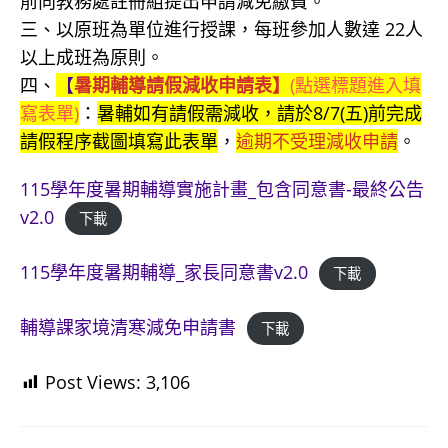
前向教務處註冊組提出申請減免繳費。
三、以原班為單位進行授課，每班參加人數達 22人
以上成班為原則。
四、
【
暑期輔導請假減收申請表】
(點選標題進入填
寫表單)
：
暑輔如有請假需減收，請於8/7(五)前完成
請假程序截圖填寫此表單
，
逾期不受理減收申請
。
115學年度暑期輔導實施計畫_包含同意書-最終公告
v2.0
下載
115學年度暑期輔導_家長同意書v2.0
下載
輔導課家境清寒減免申請書
下載
Post Views:
3,106