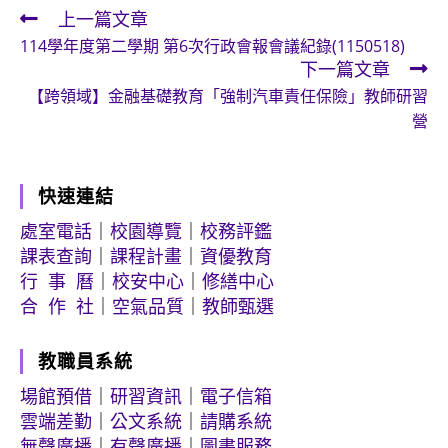
上一篇文章
Read
114學年度第二學期 第6次行政會報會議紀錄(1150518)
more
下一篇文章
articles
【跨領域】金融基礎教育「強制汽車責任保險」教師研習
營
快速連結
處室電話
｜
校園導覽
｜
校務評鑑
課表查詢
｜
課程計畫
｜
資優教育
行 事 曆
｜
校安中心
｜
修繕中心
合 作 社
｜
空氣品質
｜
教師甄選
教職員系統
場館預借
｜
研習資訊
｜
電子信箱
雲端差勤
｜
公文系統
｜
請購系統
無聲廣播
｜
有聲廣播
｜
圖書服務