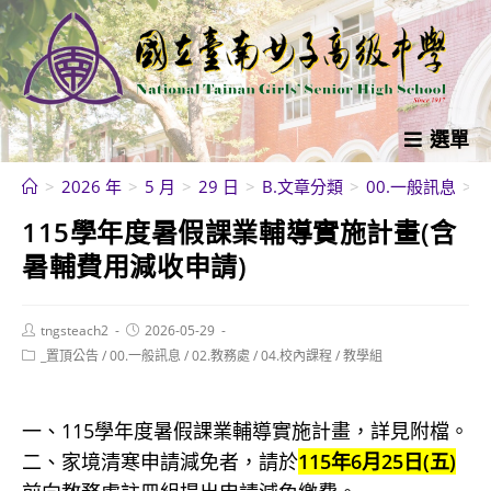
跳
轉
至
主
要
選單
內
>
2026 年
>
5 月
>
29 日
>
B.文章分類
>
00.一般訊息
>
容
115學年度暑假課業輔導實施計畫(含
暑輔費用減收申請)
Post
Post
tngsteach2
2026-05-29
author:
published:
Post
_置頂公告
/
00.一般訊息
/
02.教務處
/
04.校內課程
/
教學組
category:
一、115學年度暑假課業輔導實施計畫，詳見附檔。
二、家境清寒申請減免者，請於
115年6月25日(五)