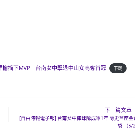
子組／陳屏榆摘下MVP 台南女中擊退中山女高奪首冠
下載
下一篇文章
[自由時報電子報] 台南女中棒球隊成軍1年 隊史首座金
袋 （5/