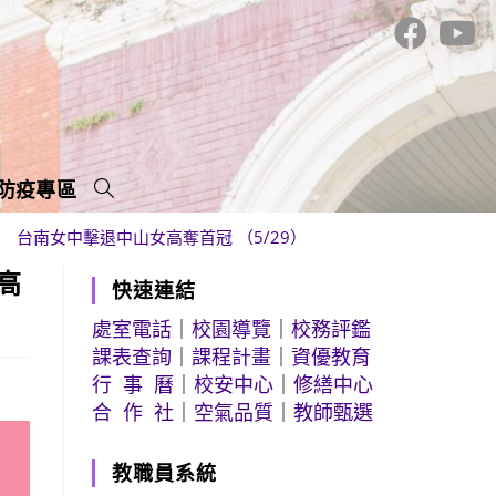
防疫專區
MVP 台南女中擊退中山女高奪首冠 （5/29）
高
快速連結
處室電話
｜
校園導覽
｜
校務評鑑
課表查詢
｜
課程計畫
｜
資優教育
行 事 曆
｜
校安中心
｜
修繕中心
合 作 社
｜
空氣品質
｜
教師甄選
教職員系統