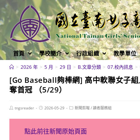
跳
轉
至
主
要
內
首頁
學校簡介
行政組織
教學單位
容
>
2026 年
>
5 月
>
29 日
>
B.文章分類
>
07.校內訊息
>
[Go Baseball夠棒網] 高中軟
奪首冠 （5/29）
Post
Post
Post
tngsreader
2026-05-29
新聞剪報
/
讀者服務組
author:
published:
category:
點此前往新聞原始頁面