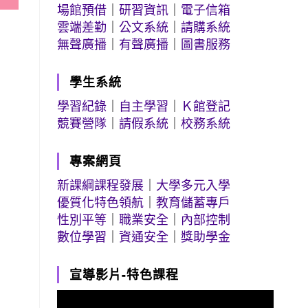
場館預借
｜
研習資訊
｜
電子信箱
雲端差勤
｜
公文系統
｜
請購系統
無聲廣播
｜
有聲廣播
｜
圖書服務
學生系統
學習紀錄
｜
自主學習
｜
Ｋ館登記
競賽營隊
｜
請假系統
｜
校務系統
專案網頁
新課綱課程發展
｜
大學多元入學
優質化特色領航
｜
教育儲蓄專戶
性別平等
｜
職業安全
｜
內部控制
數位學習
｜
資通安全
｜
獎助學金
宣導影片-特色課程