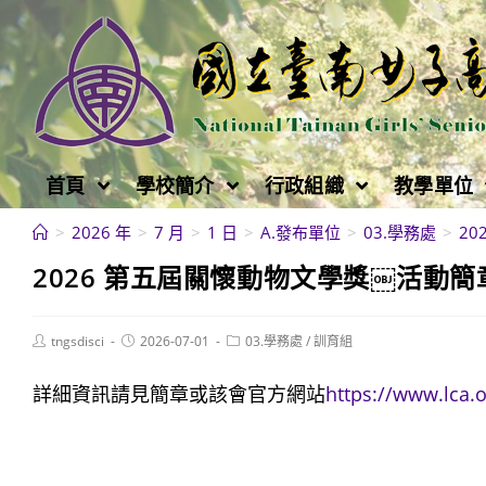
跳
轉
至
主
要
內
首頁
學校簡介
行政組織
教學單位
容
>
2026 年
>
7 月
>
1 日
>
A.發布單位
>
03.學務處
>
2
2026 第五屆關懷動物文學獎￼活動簡
Post
Post
Post
tngsdisci
2026-07-01
03.學務處
/
訓育組
author:
published:
category:
詳細資訊請見簡章或該會官方網站
https://www.lca.