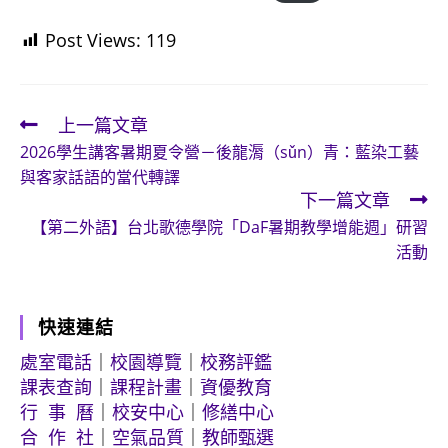
Post Views:
119
上一篇文章
Read
2026學生講客暑期夏令營－後龍漘（sǔn）青：藍染工藝
more
與客家話語的當代轉譯
articles
下一篇文章
【第二外語】台北歌德學院「DaF暑期教學增能週」研習
活動
快速連結
處室電話
｜
校園導覽
｜
校務評鑑
課表查詢
｜
課程計畫
｜
資優教育
行 事 曆
｜
校安中心
｜
修繕中心
合 作 社
｜
空氣品質
｜
教師甄選