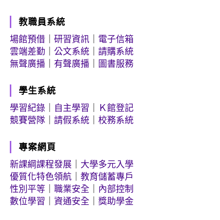
教職員系統
場館預借
｜
研習資訊
｜
電子信箱
雲端差勤
｜
公文系統
｜
請購系統
無聲廣播
｜
有聲廣播
｜
圖書服務
學生系統
學習紀錄
｜
自主學習
｜
Ｋ館登記
競賽營隊
｜
請假系統
｜
校務系統
專案網頁
新課綱課程發展
｜
大學多元入學
優質化特色領航
｜
教育儲蓄專戶
性別平等
｜
職業安全
｜
內部控制
數位學習
｜
資通安全
｜
獎助學金