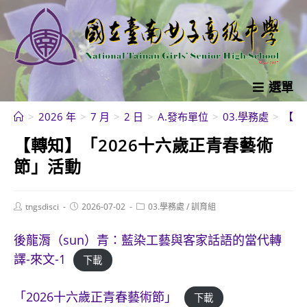
跳
轉
至
主
要
選單
內
>
2026 年
>
7 月
>
2 日
>
A.發布單位
>
03.學務處
>
【轉
容
【轉知】「2026十六歲正青春藝術
節」活動
Post
Post
Post
tngsdisci
2026-07-02
03.學務處
/
訓育組
author:
published:
category:
後龍漘（sun）青：藍染工藝與客家話語的當代轉
譯-來文-1
下載
「2026十六歲正青春藝術節」
下載