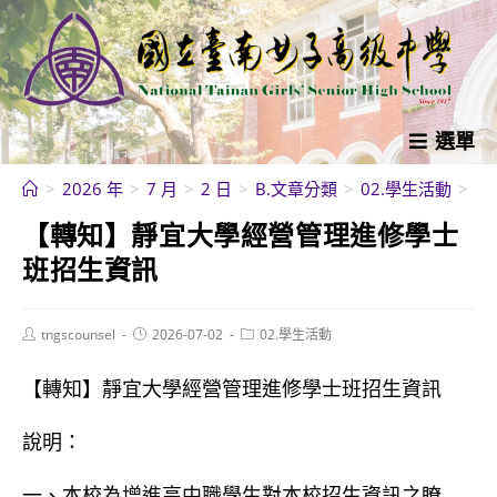
跳
轉
至
主
要
選單
內
>
2026 年
>
7 月
>
2 日
>
B.文章分類
>
02.學生活動
>
【
容
【轉知】靜宜大學經營管理進修學士
班招生資訊
Post
Post
Post
tngscounsel
2026-07-02
02.學生活動
author:
published:
category:
【轉知】靜宜大學經營管理進修學士班招生資訊
說明：
一、本校為增進高中職學生對本校招生資訊之瞭