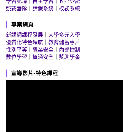
學習紀錄
｜
自主學習
｜
Ｋ館登記
競賽營隊
｜
請假系統
｜
校務系統
專案網頁
新課綱課程發展
｜
大學多元入學
優質化特色領航
｜
教育儲蓄專戶
性別平等
｜
職業安全
｜
內部控制
數位學習
｜
資通安全
｜
獎助學金
宣導影片-特色課程